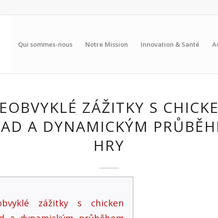
Qui sommes-nous
Notre Mission
Innovation & Santé
A
EOBVYKLÉ ZÁŽITKY S CHICK
AD A DYNAMICKÝM PRŮBĚ
HRY
obvyklé zážitky s chicken
ad a dynamickým průběhem