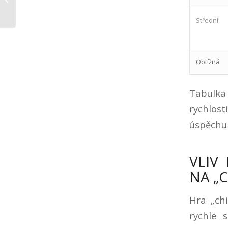
oasis_1
Střední
Obtížná
Tabulka 
rychlost
úspěchu 
VLIV
NA „
Hra „ch
rychle 