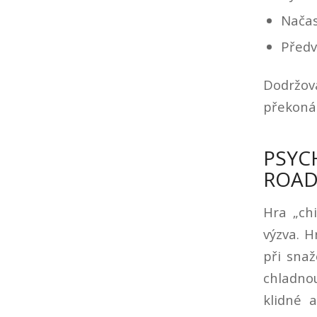
Načas
Předv
Dodržov
překonán
PSYC
ROAD
Hra „chi
výzva. H
při snaž
chladnou
klidné 