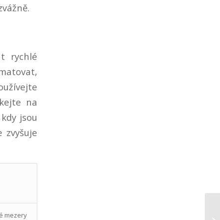
zvážně.
t rychlé
matovat,
oužívejte
čkejte na
 kdy jsou
 zvyšuje
E
Po
ké mezery