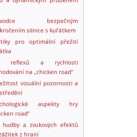
růvodce bezpečným
kročením silnice s kuřátkem
tiky pro optimální přežití
átka
iv reflexů a rychlosti
hodování na „chicken road“
ežitost vizuální pozornosti a
středění
ychologické aspekty hry
icken road“
v hudby a zvukových efektů
zážitek z hraní