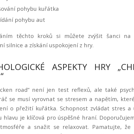
ování pohybu kuřátka
ídání pohybu aut
áním těchto kroků si můžete zvýšit šanci na
í silnice a získání uspokojení z hry.
HOLOGICKÉ ASPEKTY HRY „CH
“
cken road“ není jen test reflexů, ale také psyc
ráč se musí vyrovnat se stresem a napětím, které
ení o přežití kuřátka. Schopnost zvládat stres a
 hlavu je klíčová pro úspěšné hraní. Doporučuje
atmosféře a snažit se relaxovat. Pamatujte, že 