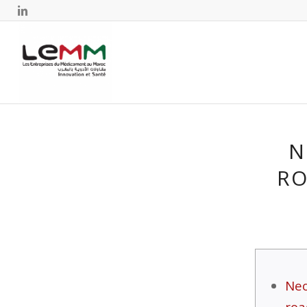
N
RO
Ne
ro