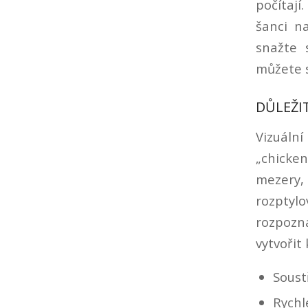
počítají
šanci na
snažte 
můžete s
DŮLEŽI
Vizuáln
„chicke
mezery,
rozptyl
rozpozn
vytvořit
Soust
Rychl