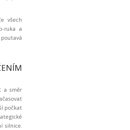
če všech
ko-ruka a
 poutavá
ENÍM
st a směr
načasovat
ší počkat
rategické
 silnice.