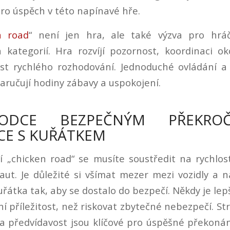
pro úspěch v této napínavé hře.
n road
“ není jen hra, ale také výzva pro hrá
 kategorií. Hra rozvíjí pozornost, koordinaci o
st rychlého rozhodování. Jednoduché ovládání a
zaručují hodiny zábavy a uspokojení.
VODCE BEZPEČNÝM PŘEKROČ
ICE S KUŘÁTKEM
í „chicken road“ se musíte soustředit na rychlo
ut. Je důležité si všímat mezer mezi vozidly a 
řátka tak, aby se dostalo do bezpečí. Někdy je lep
ní příležitost, než riskovat zbytečné nebezpečí. St
a předvídavost jsou klíčové pro úspěšné překonání