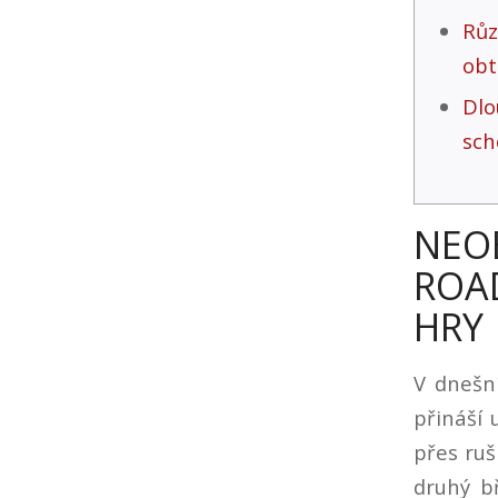
Rů
obt
Dl
sch
NEO
ROA
HRY
V dnešní
přináší 
přes ruš
druhý b