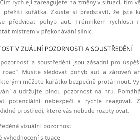
. Čím rychleji zareagujete na změny v situaci, tím v
 přežití kuřátka. Zkuste si představit, že jste 
se předvídat pohyb aut. Tréninkem rychlosti r
tát mistrem v překonávání silnic.
TOST VIZUÁLNÍ POZORNOSTI A SOUSTŘEDĚNÍ
í pozornost a soustředění jsou zásadní pro úspěš
n road“. Musíte sledovat pohyb aut a zároveň an
 kterými můžete kuřátko bezpečně protáhnout. Vy
ování a udržujte plnou pozornost na hru. Pomáhá
at potenciální nebezpečí a rychle reagovat. Z
 klidné prostředí, které vás nebude rozptylovat.
ředěná vizuální pozornost
é vyhodnocení situace