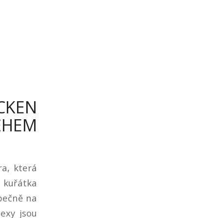
CKEN
ĚHEM
ra, která
i kuřátka
zpečně na
exy jsou