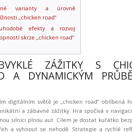
zné varianty a úrovně
ížnosti „chicken road“
ouhodobé efekty a rozvoj
opností skrze „chicken road“
BVYKLÉ ZÁŽITKY S CHI
D A DYNAMICKÝM PRŮB
m digitálním světě je „chicken road“ oblíbená h
unikátní a zábavné zážitky. Hra spočívá v navigac
nou silnici plnou aut. Cílem je dostat kuřátko be
řeh a vyhnout se nehodě. Strategie a rychlé refl