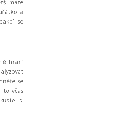
ětší máte
kuřátko a
eakcí se
né hraní
alyzovat
hněte se
 to včas
kuste si