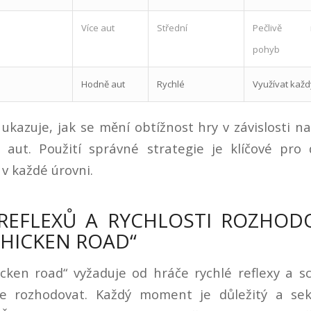
Více aut
Střední
Pečlivě n
pohyb
Hodně aut
Rychlé
Využívat kaž
ukazuje, jak se mění obtížnost hry v závislosti n
i aut. Použití správné strategie je klíčové pro
v každé úrovni.
 REFLEXŮ A RYCHLOSTI ROZHOD
CHICKEN ROAD“
icken road“ vyžaduje od hráče rychlé reflexy a s
se rozhodovat. Každý moment je důležitý a se