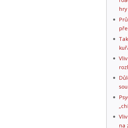
hry
P
pře
Tak
kuř
Vl
roz
Důl
sou
Ps
„ch
Vli
na 