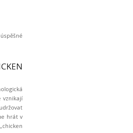
 úspěšné
ICKEN
hologická
 vznikají
 udržovat
me hrát v
„chicken