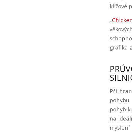
klíčové 
„
Chicke
věkových
schopno
grafika 
PRŮ
SILN
Při hran
pohybu a
pohyb ku
na ideál
myšlení 