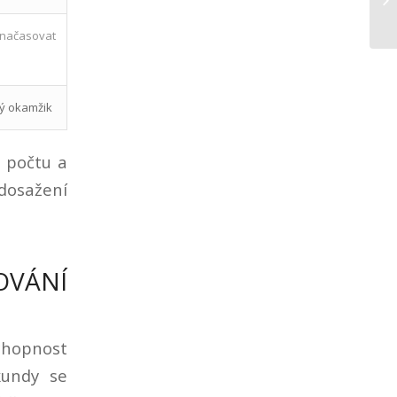
Re
ačasovat
dý okamžik
a počtu a
 dosažení
OVÁNÍ
chopnost
kundy se