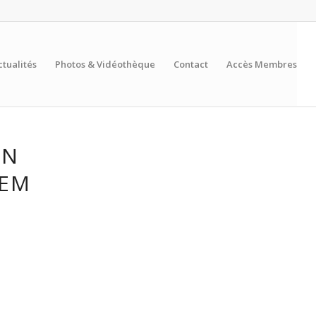
ctualités
Photos & Vidéothèque
Contact
Accès Membres
EN
HEM