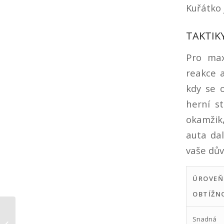
Kuřátko 
TAKTIK
Pro max
reakce 
kdy se o
herní st
okamžik,
auta da
vaše dův
ÚROVEŇ
OBTÍŽN
Innovative Strategien und sichere
Snadná
Alternativen zu wetten ohne