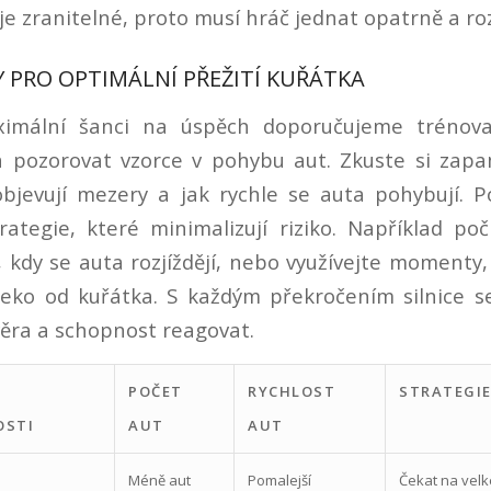
je zranitelné, proto musí hráč jednat opatrně a ro
Y PRO OPTIMÁLNÍ PŘEŽITÍ KUŘÁTKA
imální šanci na úspěch doporučujeme trénova
a pozorovat vzorce v pohybu aut. Zkuste si zapa
bjevují mezery a jak rychle se auta pohybují. P
rategie, které minimalizují riziko. Například po
 kdy se auta rozjíždějí, nebo využívejte momenty,
leko od kuřátka. S každým překročením silnice se
ěra a schopnost reagovat.
POČET
RYCHLOST
STRATEGI
OSTI
AUT
AUT
Méně aut
Pomalejší
Čekat na vel