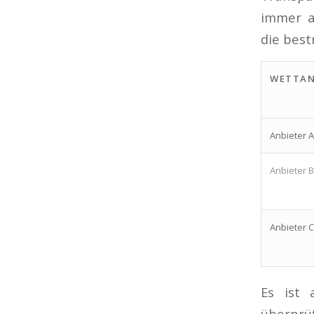
immer a
die best
WETTAN
Anbieter A
Anbieter B
Anbieter C
Es ist 
überprü