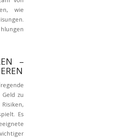
en, wie
isungen.
zahlungen
LEN –
IEREN
regende
 Geld zu
Risiken,
ielt. Es
eeignete
ichtiger