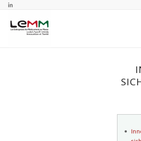
SIC
In
sic