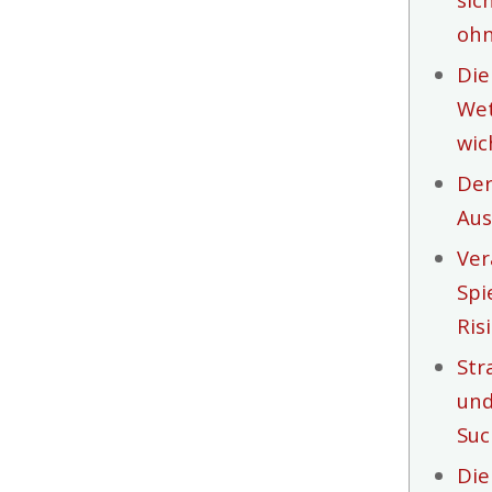
ohn
Di
We
wic
De
Aus
Ver
Spi
Ris
Str
u
Suc
D