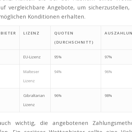
uf vergleichbare Angebote, um sicherzustellen, 
möglichen Konditionen erhalten.
BIETER
LIZENZ
QUOTEN
AUSZAHLU
(DURCHSCHNITT)
EU-Lizenz
95%
97%
Malteser
94%
96%
Lizenz
Gibraltarian
96%
98%
Lizenz
auch wichtig, die angebotenen Zahlungsmet
fen. Ein seriöser Wettanbieter sollte eine Viel