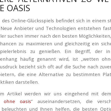
E OASIS
 des Online-Glücksspiels befindet sich in einem 
 Neue Anbieter und Technologien entstehen fast 
eler suchen immer nach den besten Möglichkeiten,
hancen zu maximieren und gleichzeitig ein sich
Spielerlebnis zu genießen. Ein Begriff, der i
nhang häufig genannt wird, ist „wetten ohne
usdruck bezieht sich oft auf die Suche nach zuve
ietern, die eine Alternative zu bestimmten Pla
ktiken darstellen.
em Artikel werden wir uns eingehend mit d
n ohne oasis
“ auseinandersetzen, die versc
 beleuchten und Ihnen helfen, die besten Opti