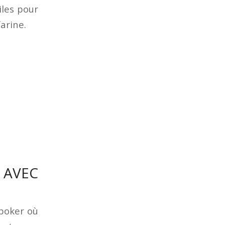
iles pour
farine.
 AVEC
poker où