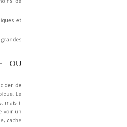
moins de
iques et
 grandes
UF OU
écider de
pique. Le
, mais il
 voir un
le, cache