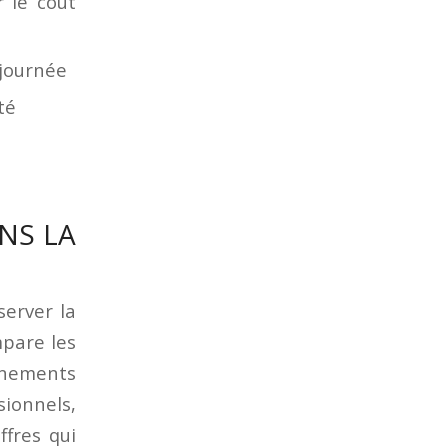
r le coût
 journée
té
NS LA
server la
mpare les
nements
ionnels,
ffres qui