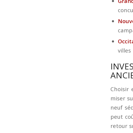
Grand
concu
Nouve
camp
Occit
villes
INVE
ANCI
Choisir 
miser su
neuf séd
peut co
retour s