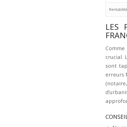
Rentabilit
LES 
FRAN
Comme d
crucial.
sont tap
erreurs 
(notaire
d’urban
approfon
CONSEIL