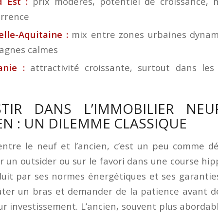
 Est :
prix modérés, potentiel de croissance, 
rrence
lle-Aquitaine :
mix entre zones urbaines dynam
agnes calmes
anie :
attractivité croissante, surtout dans les
STIR DANS L’IMMOBILIER NE
EN : UN DILEMME CLASSIQUE
entre le neuf et l’ancien, c’est un peu comme d
r un outsider ou sur le favori dans une course hip
uit par ses normes énergétiques et ses garanties
ûter un bras et demander de la patience avant de
ur investissement. L’ancien, souvent plus abordab