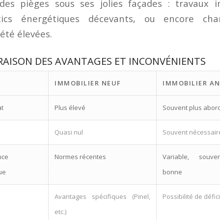
 des pièges sous ses jolies façades : travaux i
tics énergétiques décevants, ou encore ch
été élevées.
AISON DES AVANTAGES ET INCONVÉNIENTS
IMMOBILIER NEUF
IMMOBILIER AN
at
Plus élevé
Souvent plus abor
Quasi nul
Souvent nécessair
nce
Normes récentes
Variable, souv
ue
bonne
Avantages spécifiques (Pinel,
Possibilité de défici
etc.)