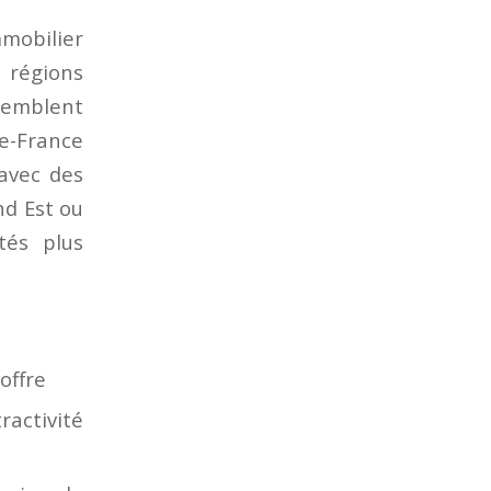
mmobilier
 régions
ssemblent
e-France
 avec des
nd Est ou
tés plus
offre
activité