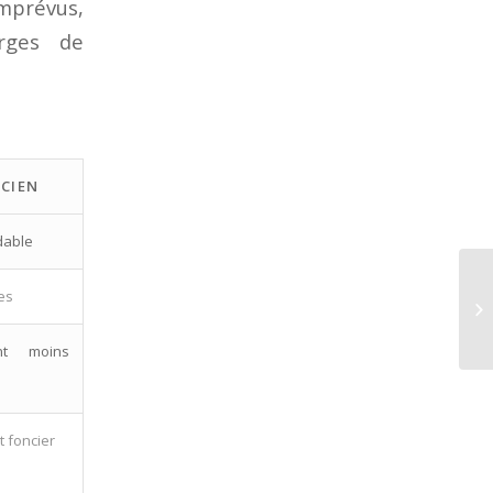
mprévus,
arges de
CIEN
dable
es
Ex
On
ent moins
t foncier