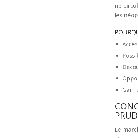
ne circu
les néop
POURQU
Accès
Possi
Décou
Oppor
Gain 
CONC
PRUD
Le marc