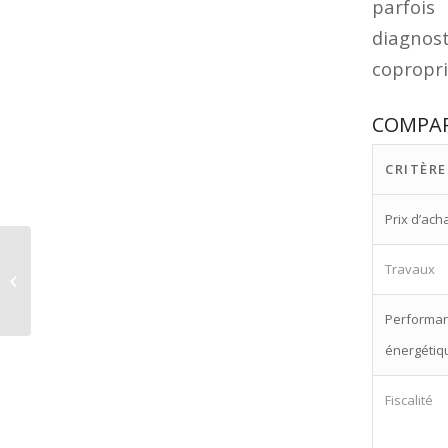
parfois
diagnos
copropri
COMPAR
CRITÈRE
Prix d’ach
Explorez les Opportunités de
Travaux
Winbet Casino : Guide Complet pour
les Joueurs...
Performa
énergétiq
Fiscalité