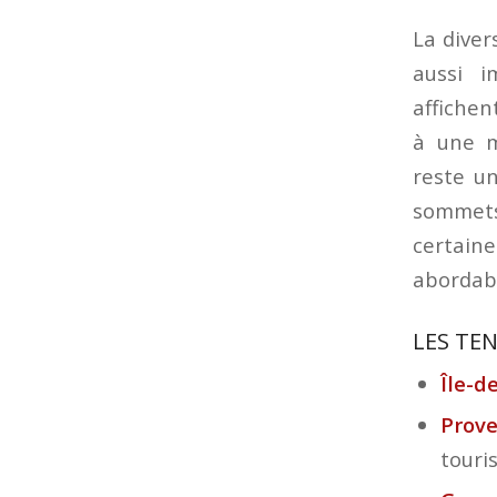
La diver
aussi i
affichen
à une m
reste un
sommets 
certain
abordabl
LES TE
Île-d
Prove
touri