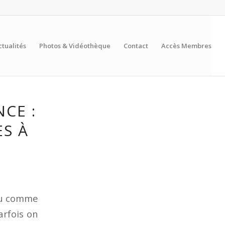
ctualités
Photos & Vidéothèque
Contact
Accès Membres
CE :
ES À
peu comme
arfois on