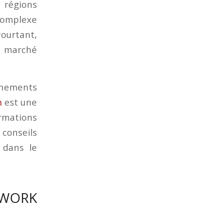
s régions
 complexe
Pourtant,
u marché
vénements
m
est une
rmations
 conseils
 dans le
HWORK