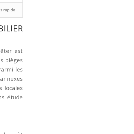
us rapide
ILIER
êter est
ns pièges
Parmi les
s annexes
s locales
ns étude