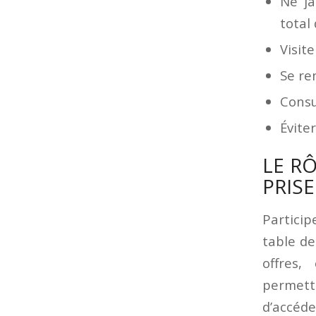
Ne ja
total
Visit
Se re
Consu
Évite
LE R
PRISE
Particip
table de
offres
permett
d’accéde