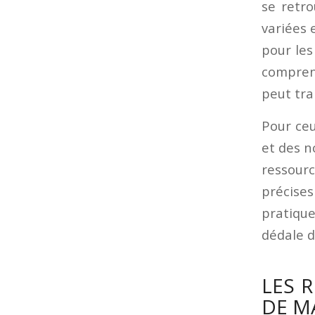
se retro
variées 
pour les
compren
peut tra
Pour ceu
et des n
ressour
précises
pratiqu
dédale d
LES 
DE M