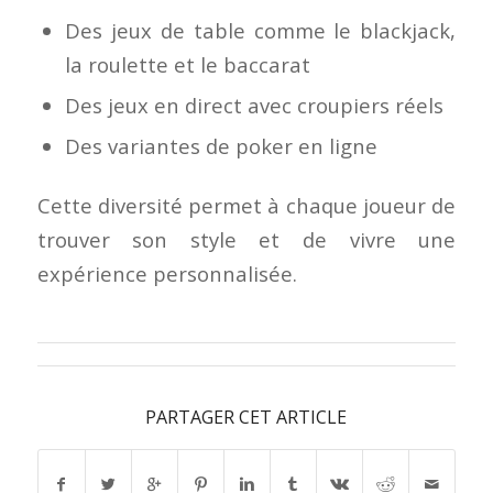
Des jeux de table comme le blackjack,
la roulette et le baccarat
Des jeux en direct avec croupiers réels
Des variantes de poker en ligne
Cette diversité permet à chaque joueur de
trouver son style et de vivre une
expérience personnalisée.
PARTAGER CET ARTICLE