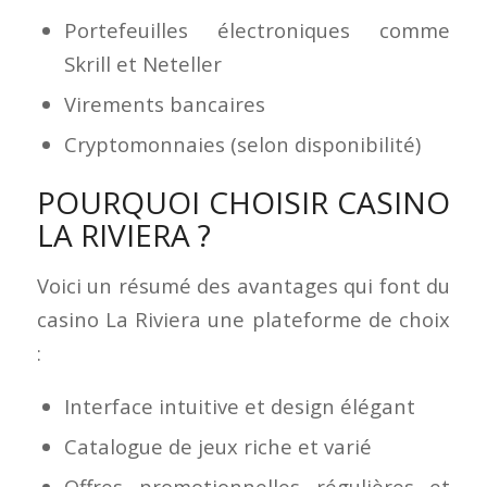
Portefeuilles électroniques comme
Skrill et Neteller
Virements bancaires
Cryptomonnaies (selon disponibilité)
POURQUOI CHOISIR CASINO
LA RIVIERA ?
Voici un résumé des avantages qui font du
casino La Riviera une plateforme de choix
:
Interface intuitive et design élégant
Catalogue de jeux riche et varié
Offres promotionnelles régulières et