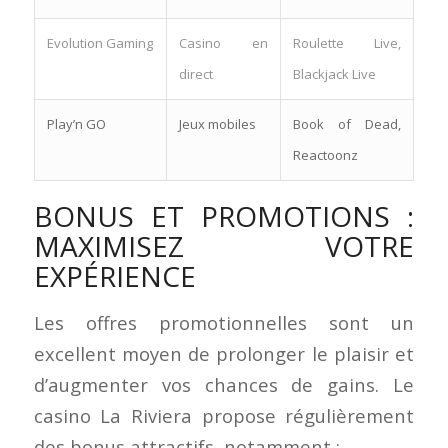
Evolution Gaming
Casino en
Roulette Live,
direct
Blackjack Live
Play’n GO
Jeux mobiles
Book of Dead,
Reactoonz
BONUS ET PROMOTIONS :
MAXIMISEZ VOTRE
EXPÉRIENCE
Les offres promotionnelles sont un
excellent moyen de prolonger le plaisir et
d’augmenter vos chances de gains. Le
casino La Riviera propose régulièrement
des bonus attractifs, notamment :