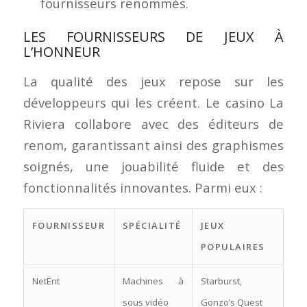
fournisseurs renommés.
LES FOURNISSEURS DE JEUX À
L’HONNEUR
La qualité des jeux repose sur les
développeurs qui les créent. Le casino La
Riviera collabore avec des éditeurs de
renom, garantissant ainsi des graphismes
soignés, une jouabilité fluide et des
fonctionnalités innovantes. Parmi eux :
FOURNISSEUR
SPÉCIALITÉ
JEUX
POPULAIRES
NetEnt
Machines à
Starburst,
sous vidéo
Gonzo’s Quest