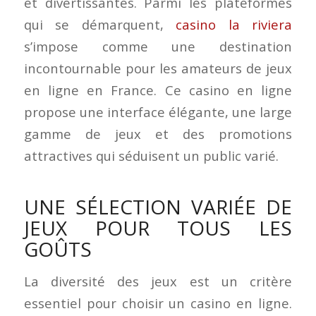
et divertissantes. Parmi les plateformes
qui se démarquent,
casino la riviera
s’impose comme une destination
incontournable pour les amateurs de jeux
en ligne en France. Ce casino en ligne
propose une interface élégante, une large
gamme de jeux et des promotions
attractives qui séduisent un public varié.
UNE SÉLECTION VARIÉE DE
JEUX POUR TOUS LES
GOÛTS
La diversité des jeux est un critère
essentiel pour choisir un casino en ligne.