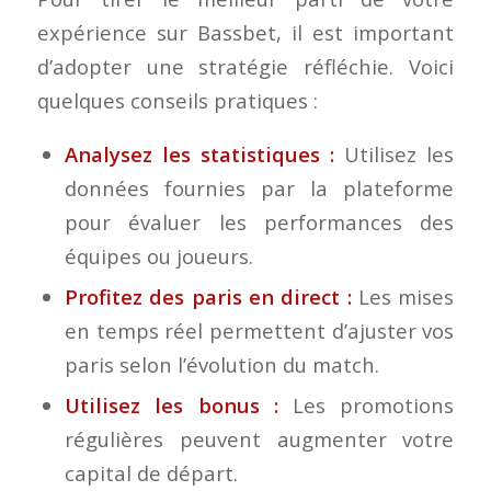
expérience sur Bassbet, il est important
d’adopter une stratégie réfléchie. Voici
quelques conseils pratiques :
Analysez les statistiques :
Utilisez les
données fournies par la plateforme
pour évaluer les performances des
équipes ou joueurs.
Profitez des paris en direct :
Les mises
en temps réel permettent d’ajuster vos
paris selon l’évolution du match.
Utilisez les bonus :
Les promotions
régulières peuvent augmenter votre
capital de départ.