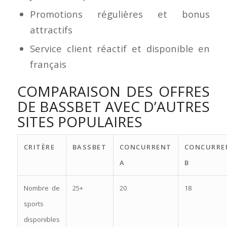
Promotions régulières et bonus
attractifs
Service client réactif et disponible en
français
COMPARAISON DES OFFRES
DE BASSBET AVEC D’AUTRES
SITES POPULAIRES
CRITÈRE
BASSBET
CONCURRENT
CONCURRE
A
B
Nombre de
25+
20
18
sports
disponibles