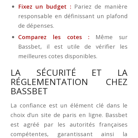
Fixez un budget :
Pariez de manière
responsable en définissant un plafond
de dépenses.
Comparez les cotes :
Même sur
Bassbet, il est utile de vérifier les
meilleures cotes disponibles.
LA SÉCURITÉ ET LA
RÉGLEMENTATION CHEZ
BASSBET
La confiance est un élément clé dans le
choix d’un site de paris en ligne. Bassbet
est agréé par les autorités françaises
compétentes, garantissant ainsi la