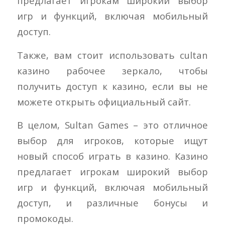
предлагает игрокам широкий выбор
игр и функций, включая мобильный
доступ.
Также, вам стоит использовать сultan
казино рабочее зеркало, чтобы
получить доступ к казино, если вы не
можете открыть официальный сайт.
В целом, Sultan Games – это отличное
выбор для игроков, которые ищут
новый способ играть в казино. Казино
предлагает игрокам широкий выбор
игр и функций, включая мобильный
доступ, и различные бонусы и
промокоды.