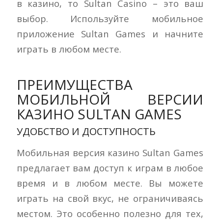
в казино, то Sultan Casino – это ваш
выбор. Используйте мобильное
приложение Sultan Games и начните
играть в любом месте.
ПРЕИМУЩЕСТВА
МОБИЛЬНОЙ ВЕРСИИ
КАЗИНО SULTAN GAMES
УДОБСТВО И ДОСТУПНОСТЬ
Мобильная версия казино Sultan Games
предлагает вам доступ к играм в любое
время и в любом месте. Вы можете
играть на свой вкус, не ограничиваясь
местом. Это особенно полезно для тех,