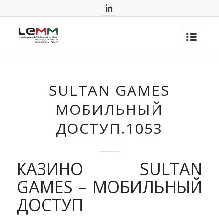
SULTAN GAMES
МОБИЛЬНЫЙ
ДОСТУП.1053
КАЗИНО SULTAN
GAMES – МОБИЛЬНЫЙ
ДОСТУП