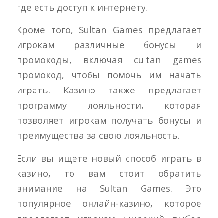
где есть доступ к интернету.
Кроме того, Sultan Games предлагает
игрокам различные бонусы и
промокоды, включая сultan games
промокод, чтобы помочь им начать
играть. Казино также предлагает
программу лояльности, которая
позволяет игрокам получать бонусы и
преимущества за свою лояльность.
Если вы ищете новый способ играть в
казино, то вам стоит обратить
внимание на Sultan Games. Это
популярное онлайн-казино, которое