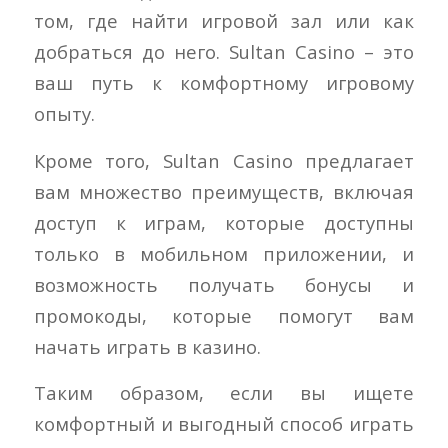
том, где найти игровой зал или как
добраться до него. Sultan Casino – это
ваш путь к комфортному игровому
опыту.
Кроме того, Sultan Casino предлагает
вам множество преимуществ, включая
доступ к играм, которые доступны
только в мобильном приложении, и
возможность получать бонусы и
промокоды, которые помогут вам
начать играть в казино.
Таким образом, если вы ищете
комфортный и выгодный способ играть