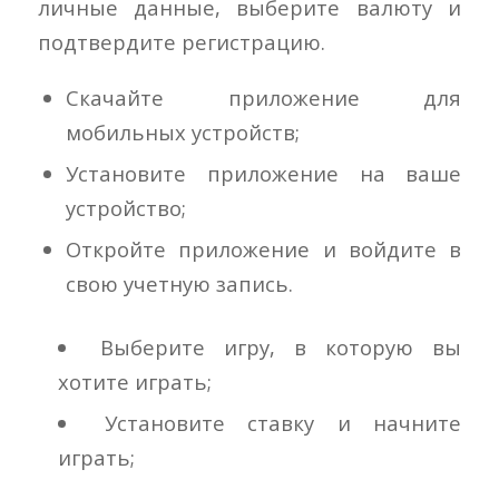
личные данные, выберите валюту и
подтвердите регистрацию.
Скачайте приложение для
мобильных устройств;
Установите приложение на ваше
устройство;
Откройте приложение и войдите в
свою учетную запись.
Выберите игру, в которую вы
хотите играть;
Установите ставку и начните
играть;