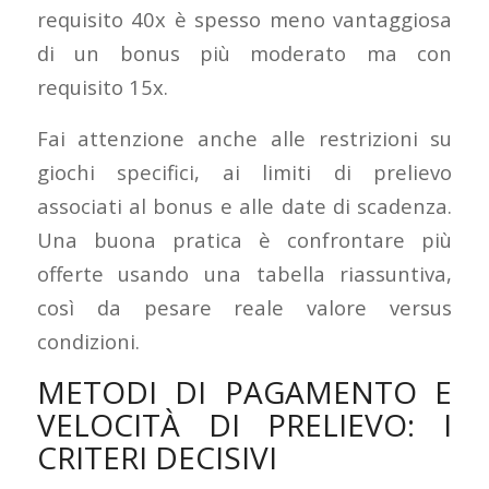
requisito 40x è spesso meno vantaggiosa
di un bonus più moderato ma con
requisito 15x.
Fai attenzione anche alle restrizioni su
giochi specifici, ai limiti di prelievo
associati al bonus e alle date di scadenza.
Una buona pratica è confrontare più
offerte usando una tabella riassuntiva,
così da pesare reale valore versus
condizioni.
METODI DI PAGAMENTO E
VELOCITÀ DI PRELIEVO: I
CRITERI DECISIVI