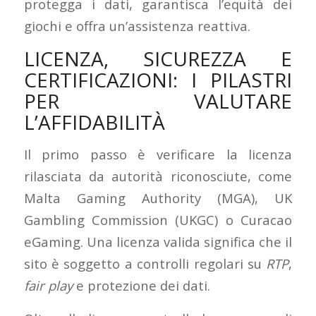
protegga i dati, garantisca l’equità dei
giochi e offra un’assistenza reattiva.
LICENZA, SICUREZZA E
CERTIFICAZIONI: I PILASTRI
PER VALUTARE
L’AFFIDABILITÀ
Il primo passo è verificare la licenza
rilasciata da autorità riconosciute, come
Malta Gaming Authority (MGA), UK
Gambling Commission (UKGC) o Curacao
eGaming. Una licenza valida significa che il
sito è soggetto a controlli regolari su
RTP
,
fair play
e protezione dei dati.