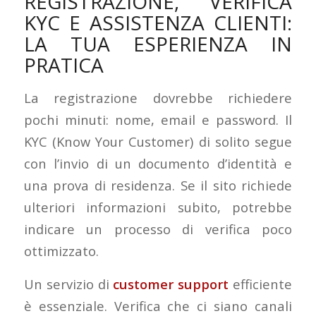
REGISTRAZIONE, VERIFICA
KYC E ASSISTENZA CLIENTI:
LA TUA ESPERIENZA IN
PRATICA
La registrazione dovrebbe richiedere
pochi minuti: nome, email e password. Il
KYC (Know Your Customer) di solito segue
con l’invio di un documento d’identità e
una prova di residenza. Se il sito richiede
ulteriori informazioni subito, potrebbe
indicare un processo di verifica poco
ottimizzato.
Un servizio di
customer support
efficiente
è essenziale. Verifica che ci siano canali