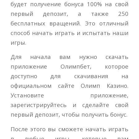
будет получение бонуса 100% на свой
первый депозит, а также 250
бесплатных вращений. Это отличный
способ начать играть и испытать наши
игры.
Для начала вам нужно скачать
приложение Олимпбет, которое
доступно для скачивания на
официальном сайте Олимп Казино.
Установите приложение,
зарегистрируйтесь и сделайте свой
первый депозит, чтобы получить бонус.
После этого вы сможете начать играть
в любые игры, которые вам