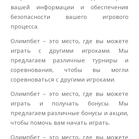
вашей информации и обеспечения
безопасности вашего игрового
процесса.
Олимпбет – это место, где вы можете
играть с другими игроками. Мы
предлагаем различные турниры и
соревнования, чтобы вы могли
соревноваться с другими игроками.
Олимпбет – это место, где вы можете
играть и получать бонусы. Мы
предлагаем различные бонусы и акции,
чтобы помочь вам начать играть.
Олимпбет – это место, где вы можете