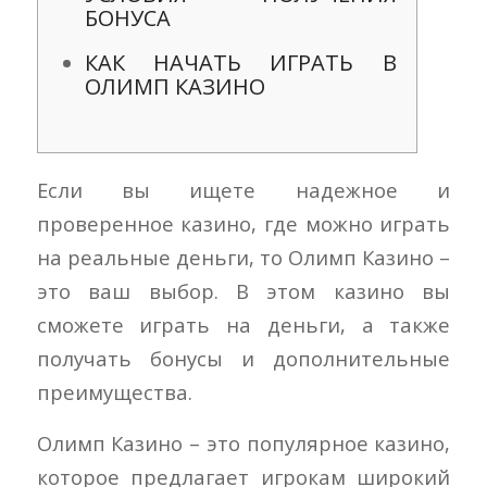
БОНУСА
КАК НАЧАТЬ ИГРАТЬ В
ОЛИМП КАЗИНО
Если вы ищете надежное и
проверенное казино, где можно играть
на реальные деньги, то Олимп Казино –
это ваш выбор. В этом казино вы
сможете играть на деньги, а также
получать бонусы и дополнительные
преимущества.
Олимп Казино – это популярное казино,
которое предлагает игрокам широкий