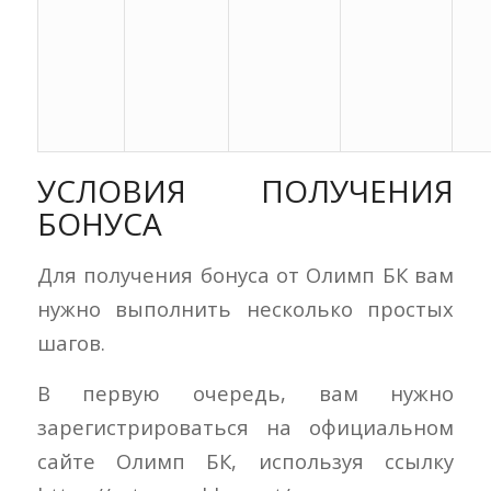
УСЛОВИЯ ПОЛУЧЕНИЯ
БОНУСА
Для получения бонуса от Олимп БК вам
нужно выполнить несколько простых
шагов.
В первую очередь, вам нужно
зарегистрироваться на официальном
сайте Олимп БК, используя ссылку