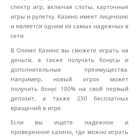
спектр игр, включая слоты, карточные
игры и рулетку. Казино имеет лицензию
и является одним из самых надежных в
сети.
В Олимп Казино вы сможете играть на
деньги, а также получать бонусы и
дополнительные преимущества.
Например, новый игрок может
получить бонус 100% на свой первый
депозит, а также 250 бесплатных
вращений в игре.
Если вы ищете надежное и
проверенное казино, где можно играть