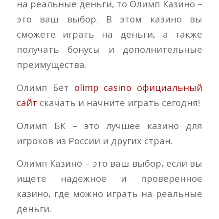
на реальные деньги, то Олимп Казино –
это ваш выбор. В этом казино вы
сможете играть на деньги, а также
получать бонусы и дополнительные
преимущества.
Олимп Бет
olimp casino официальный
сайт
скачать и начните играть сегодня!
Олимп БК – это лучшее казино для
игроков из России и других стран.
Олимп Казино – это ваш выбор, если вы
ищете надежное и проверенное
казино, где можно играть на реальные
деньги.