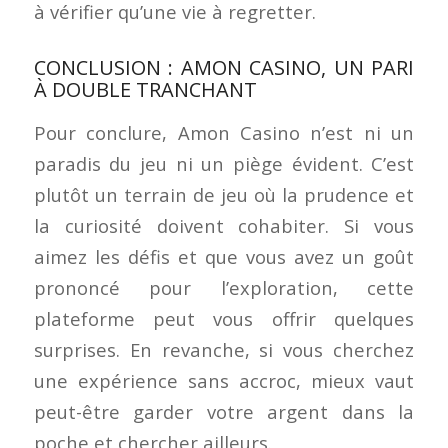
à vérifier qu’une vie à regretter.
CONCLUSION : AMON CASINO, UN PARI
À DOUBLE TRANCHANT
Pour conclure, Amon Casino n’est ni un
paradis du jeu ni un piège évident. C’est
plutôt un terrain de jeu où la prudence et
la curiosité doivent cohabiter. Si vous
aimez les défis et que vous avez un goût
prononcé pour l’exploration, cette
plateforme peut vous offrir quelques
surprises. En revanche, si vous cherchez
une expérience sans accroc, mieux vaut
peut-être garder votre argent dans la
poche et chercher ailleurs.