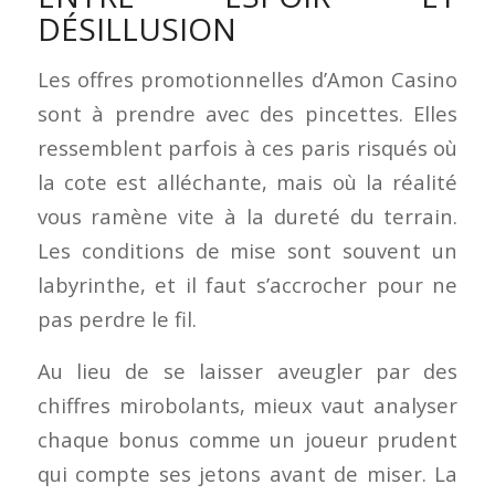
DÉSILLUSION
Les offres promotionnelles d’Amon Casino
sont à prendre avec des pincettes. Elles
ressemblent parfois à ces paris risqués où
la cote est alléchante, mais où la réalité
vous ramène vite à la dureté du terrain.
Les conditions de mise sont souvent un
labyrinthe, et il faut s’accrocher pour ne
pas perdre le fil.
Au lieu de se laisser aveugler par des
chiffres mirobolants, mieux vaut analyser
chaque bonus comme un joueur prudent
qui compte ses jetons avant de miser. La