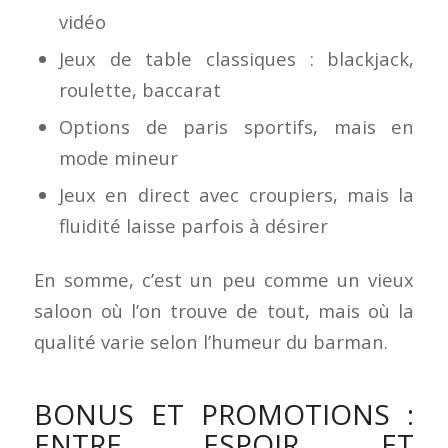
vidéo
Jeux de table classiques : blackjack,
roulette, baccarat
Options de paris sportifs, mais en
mode mineur
Jeux en direct avec croupiers, mais la
fluidité laisse parfois à désirer
En somme, c’est un peu comme un vieux
saloon où l’on trouve de tout, mais où la
qualité varie selon l’humeur du barman.
BONUS ET PROMOTIONS :
ENTRE ESPOIR ET