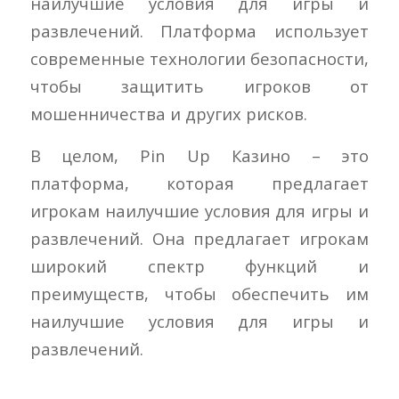
наилучшие условия для игры и
развлечений. Платформа использует
современные технологии безопасности,
чтобы защитить игроков от
мошенничества и других рисков.
В целом, Pin Up Казино – это
платформа, которая предлагает
игрокам наилучшие условия для игры и
развлечений. Она предлагает игрокам
широкий спектр функций и
преимуществ, чтобы обеспечить им
наилучшие условия для игры и
развлечений.