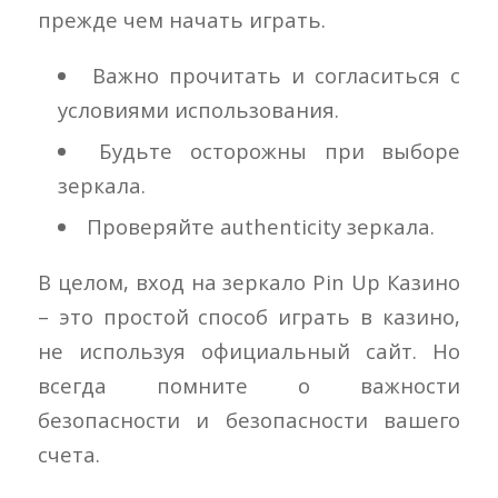
прежде чем начать играть.
Важно прочитать и согласиться с
условиями использования.
Будьте осторожны при выборе
зеркала.
Проверяйте authenticity зеркала.
В целом, вход на зеркало Pin Up Казино
– это простой способ играть в казино,
не используя официальный сайт. Но
всегда помните о важности
безопасности и безопасности вашего
счета.