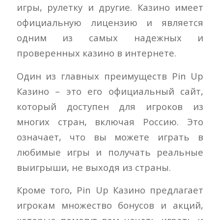
игры, рулетку и другие. Казино имеет
официальную лицензию и является
одним из самых надежных и
проверенных казино в интернете.
Один из главных преимуществ Pin Up
Казино – это его официальный сайт,
который доступен для игроков из
многих стран, включая Россию. Это
означает, что вы можете играть в
любимые игры и получать реальные
выигрыши, не выходя из страны.
Кроме того, Pin Up Казино предлагает
игрокам множество бонусов и акций,