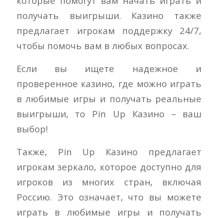
которые помогут вам начать играть и
получать выигрыши. Казино также
предлагает игрокам поддержку 24/7,
чтобы помочь вам в любых вопросах.
Если вы ищете надежное и
проверенное казино, где можно играть
в любимые игры и получать реальные
выигрыши, то Pin Up Казино – ваш
выбор!
Также, Pin Up Казино предлагает
игрокам зеркало, которое доступно для
игроков из многих стран, включая
Россию. Это означает, что вы можете
играть в любимые игры и получать