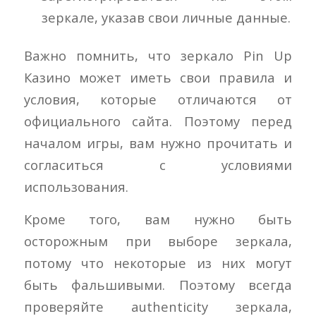
зеркале, указав свои личные данные.
Важно помнить, что зеркало Pin Up
Казино может иметь свои правила и
условия, которые отличаются от
официального сайта. Поэтому перед
началом игры, вам нужно прочитать и
согласиться с условиями
использования.
Кроме того, вам нужно быть
осторожным при выборе зеркала,
потому что некоторые из них могут
быть фальшивыми. Поэтому всегда
проверяйте authenticity зеркала,