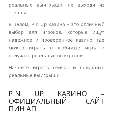
реальные выигрыши, не выходя из
страны.
В целом, Pin Up Казино – это отличный
выбор для игроков, которые ищут
надежное и проверенное казино, где
можно играть в любимые игры и
получать реальные выигрыши.
Начните играть сейчас и получайте
реальные выигрыши!
PIN UP КАЗИНО –
ОФИЦИАЛЬНЫЙ САЙТ
ПИН АП