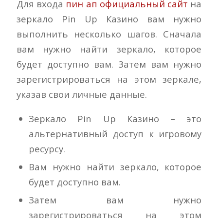
Для входа
пин ап официальный сайт
на
зеркало Pin Up Казино вам нужно
выполнить несколько шагов. Сначала
вам нужно найти зеркало, которое
будет доступно вам. Затем вам нужно
зарегистрироваться на этом зеркале,
указав свои личные данные.
Зеркало Pin Up Казино – это
альтернативный доступ к игровому
ресурсу.
Вам нужно найти зеркало, которое
будет доступно вам.
Затем вам нужно
зарегистрироваться на этом