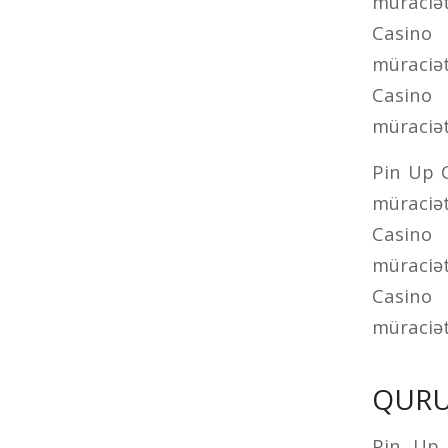
müraciə
Casino 
müraciə
Casino 
müraciət
Pin Up C
müraciə
Casino 
müraciə
Casino 
müraciət
QURU
Pin Up 