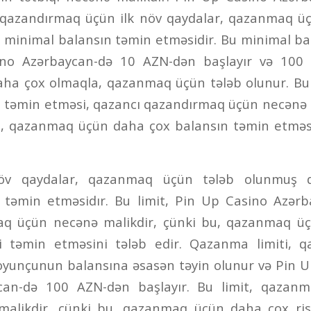
 qazandırmaq üçün ilk növ qaydalar, qazanmaq üç
minimal balansın təmin etməsidir. Bu minimal ba
no Azərbaycan-də 10 AZN-dən başlayır və 100
aha çox olmaqla, qazanmaq üçün tələb olunur. Bu
 təmin etməsi, qazancı qazandırmaq üçün necənə 
u, qazanmaq üçün daha çox balansın təmin etməsi
növ qaydalar, qazanmaq üçün tələb olunmuş
n təmin etməsidır. Bu limit, Pin Up Casino Azər
q üçün necənə malikdir, çünki bu, qazanmaq ü
ki təmin etməsini tələb edir. Qazanma limiti, 
oyunçunun balansına əsasən təyin olunur və Pin 
can-də 100 AZN-dən başlayır. Bu limit, qazan
malikdir, çünki bu, qazanmaq üçün daha çox ris