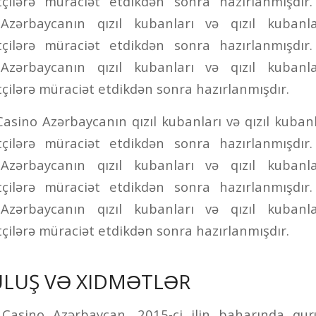
tçilərə müraciət etdikdən sonra hazırlanmışdır
Azərbaycanın qızıl kubanları və qızıl kubanl
tçilərə müraciət etdikdən sonra hazırlanmışdır
Azərbaycanın qızıl kubanları və qızıl kubanl
çilərə müraciət etdikdən sonra hazırlanmışdır.
asino Azərbaycanın qızıl kubanları və qızıl kuban
tçilərə müraciət etdikdən sonra hazırlanmışdır
Azərbaycanın qızıl kubanları və qızıl kubanl
tçilərə müraciət etdikdən sonra hazırlanmışdır
Azərbaycanın qızıl kubanları və qızıl kubanl
çilərə müraciət etdikdən sonra hazırlanmışdır.
LUŞ VƏ XIDMƏTLƏR
Casino Azərbaycan, 2015-ci ilin baharında qur