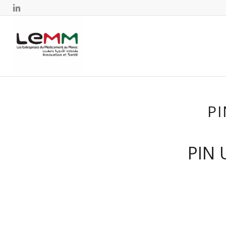
PI
PIN