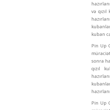
hazırlan
və qızıl
hazırlan
kubanla
kuban ca
Pin Up C
müraciət
sonra ha
qızıl k
hazırlan
kubanl
hazırlan
Pin Up C