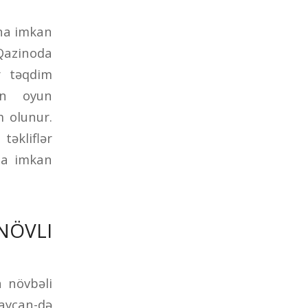
na imkan
Qazinoda
ər təqdim
in oyun
m olunur.
təkliflər
na imkan
ÖVLI
 növbəli
aycan-də