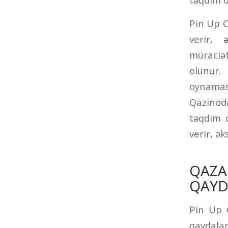
Pin Up 
verir, 
müraciət
olunur
oynaması
Qazinoda
təqdim 
verir, ək
QAZ
QAYD
Pin Up 
qaydala