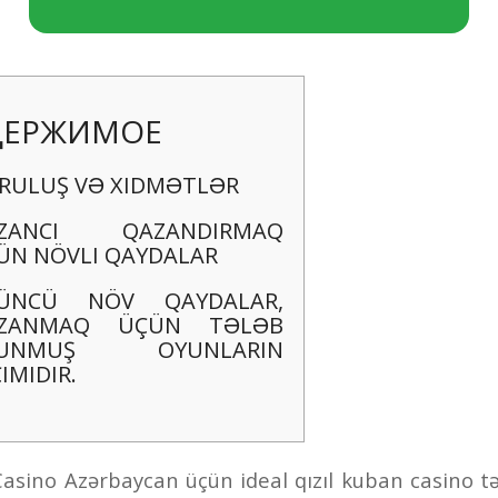
ДЕРЖИМОЕ
RULUŞ VƏ XIDMƏTLƏR
ZANCI QAZANDIRMAQ
ÜN NÖVLI QAYDALAR
ÜNCÜ NÖV QAYDALAR,
ZANMAQ ÜÇÜN TƏLƏB
LUNMUŞ OYUNLARIN
IMIDIR.
asino Azərbaycan üçün ideal qızıl kuban casino t