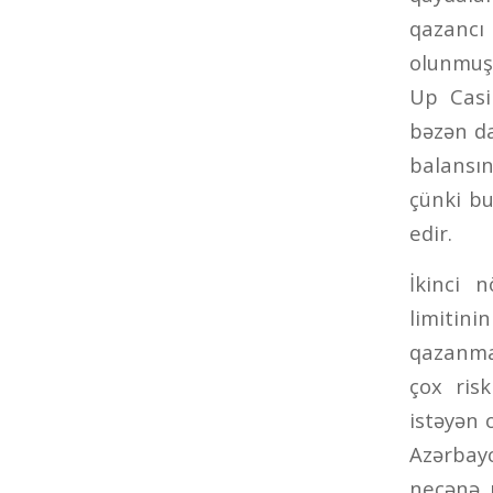
qazancı
olunmuş 
Up Casi
bəzən d
balansın
çünki b
edir.
İkinci 
limitini
qazanma
çox ris
istəyən 
Azərbay
necənə 