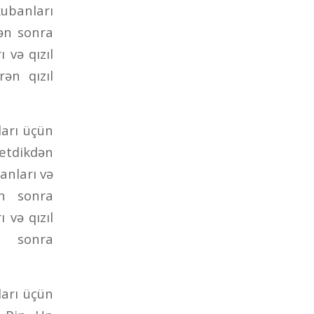
kubanları
dən sonra
 və qızıl
ən qızıl
ları üçün
 etdikdən
anları və
ən sonra
 və qızıl
n sonra
ları üçün