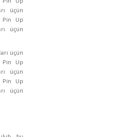
. Pin Up
arı üçün
. Pin Up
arı üçün
ları üçün
. Pin Up
arı üçün
. Pin Up
arı üçün
ulub, bu