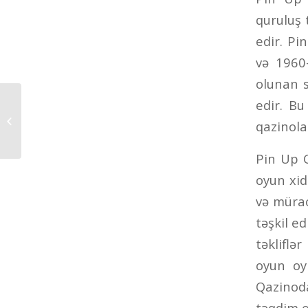
quruluş 
edir. Pi
və 1960-
olunan s
edir. Bu
Pin Up Casino Azrbaycan.2761
qazinola
Pin Up 
oyun xid
və mürac
təşkil e
təkliflə
oyun oy
Qazinoda
təqdim o