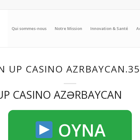
Qui sommes-nous
Notre Mission
Innovation & Santé
A
N UP CASINO AZRBAYCAN.3
 UP CASINO AZƏRBAYCAN
OYNA