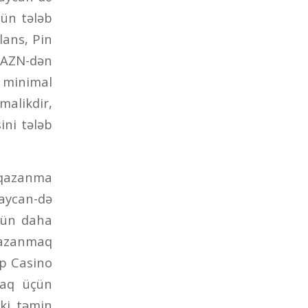
ün tələb
lans, Pin
 AZN-dən
 minimal
malikdir,
ni tələb
 qazanma
baycan-də
çün daha
qazanmaq
Up Casino
maq üçün
ki təmin