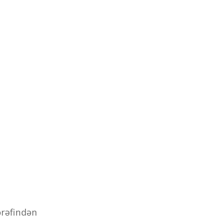
ərəfindən