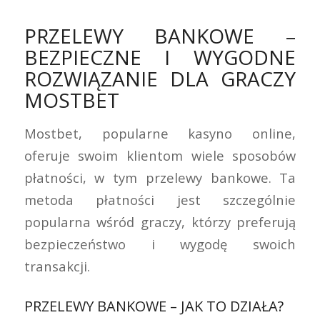
PRZELEWY BANKOWE –
BEZPIECZNE I WYGODNE
ROZWIĄZANIE DLA GRACZY
MOSTBET
Mostbet, popularne kasyno online,
oferuje swoim klientom wiele sposobów
płatności, w tym przelewy bankowe. Ta
metoda płatności jest szczególnie
popularna wśród graczy, którzy preferują
bezpieczeństwo i wygodę swoich
transakcji.
PRZELEWY BANKOWE – JAK TO DZIAŁA?