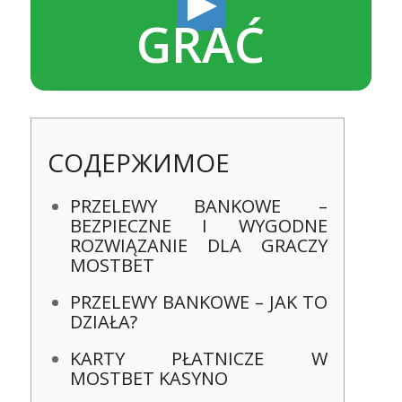
GRAĆ
СОДЕРЖИМОЕ
PRZELEWY BANKOWE –
BEZPIECZNE I WYGODNE
ROZWIĄZANIE DLA GRACZY
MOSTBET
PRZELEWY BANKOWE – JAK TO
DZIAŁA?
KARTY PŁATNICZE W
MOSTBET KASYNO