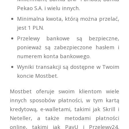
Pekao S.A. i wielu innych.
Minimalna kwota, którą można przelać,
jest 1 PLN.
Przelewy bankowe są bezpieczne,
ponieważ są zabezpieczone hasłem i
numerem konta bankowego.
Wyniki transakcji są dostępne w Twoim
koncie Mostbet.
Mostbet oferuje swoim klientom wiele
innych sposobów płatności, w tym kartą
kredytową, e-walletami, takimi jak Skrill i
Neteller, a także metodami płatności
online, takimi jak PayU i Przelewy24.