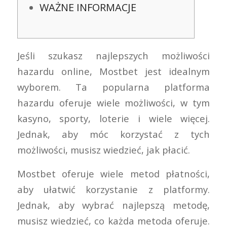
WAŻNE INFORMACJE
Jeśli szukasz najlepszych możliwości
hazardu online, Mostbet jest idealnym
wyborem. Ta popularna platforma
hazardu oferuje wiele możliwości, w tym
kasyno, sporty, loterie i wiele więcej.
Jednak, aby móc korzystać z tych
możliwości, musisz wiedzieć, jak płacić.
Mostbet oferuje wiele metod płatności,
aby ułatwić korzystanie z platformy.
Jednak, aby wybrać najlepszą metodę,
musisz wiedzieć, co każda metoda oferuje.