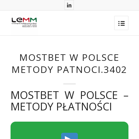
MOSTBET W POLSCE
METODY PATNOCI.3402
MOSTBET W POLSCE –
METODY PŁATNOŚCI