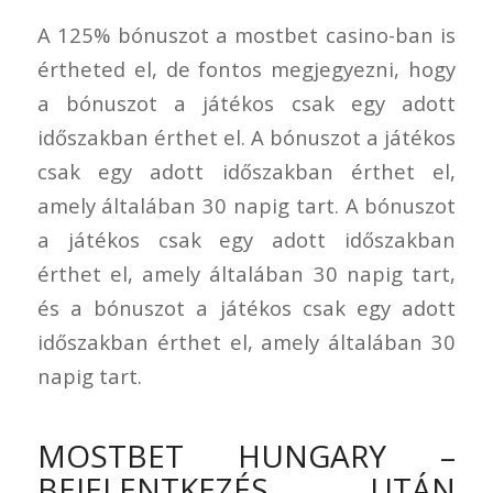
A 125% bónuszot a mostbet casino-ban is
értheted el, de fontos megjegyezni, hogy
a bónuszot a játékos csak egy adott
időszakban érthet el. A bónuszot a játékos
csak egy adott időszakban érthet el,
amely általában 30 napig tart. A bónuszot
a játékos csak egy adott időszakban
érthet el, amely általában 30 napig tart,
és a bónuszot a játékos csak egy adott
időszakban érthet el, amely általában 30
napig tart.
MOSTBET HUNGARY –
BEJELENTKEZÉS UTÁN