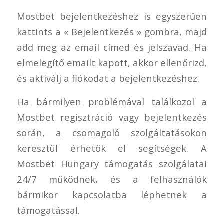
Mostbet bejelentkezéshez is egyszerűen
kattints a « Bejelentkezés » gombra, majd
add meg az email címed és jelszavad. Ha
elmelegítő emailt kapott, akkor ellenőrizd,
és aktiválj a fiókodat a bejelentkezéshez.
Ha bármilyen problémával találkozol a
Mostbet regisztráció vagy bejelentkezés
során, a csomagoló szolgáltatásokon
keresztül érhetők el segítségek. A
Mostbet Hungary támogatás szolgálatai
24/7 működnek, és a felhasználók
bármikor kapcsolatba léphetnek a
támogatással.