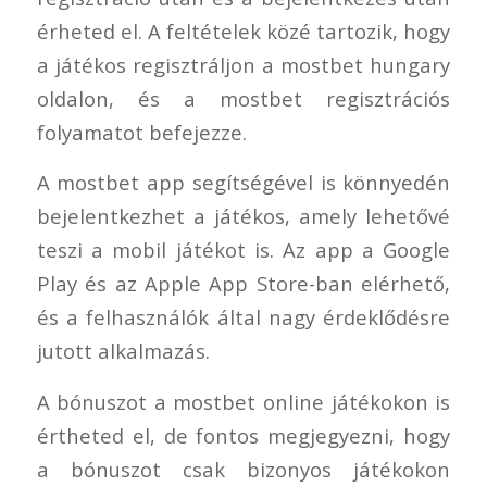
érheted el. A feltételek közé tartozik, hogy
a játékos regisztráljon a mostbet hungary
oldalon, és a mostbet regisztrációs
folyamatot befejezze.
A mostbet app segítségével is könnyedén
bejelentkezhet a játékos, amely lehetővé
teszi a mobil játékot is. Az app a Google
Play és az Apple App Store-ban elérhető,
és a felhasználók által nagy érdeklődésre
jutott alkalmazás.
A bónuszot a mostbet online játékokon is
értheted el, de fontos megjegyezni, hogy
a bónuszot csak bizonyos játékokon