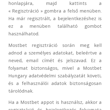
honlapjára, majd kattints a
« Regisztráció » gombra a felső menüben.
Ha már regisztrált, a bejelentkezéshez is
ez a menüben található gombot
használhatod.
Mostbet regisztráció során meg kell
adnod a személyes adatokat, beleértve a
neved, email címét és jelszavad. Ez a
folyamat biztonságos, mivel a Mostbet
Hungary adatvédelmi szabályzatát követi,
és a felhasználói adatok biztonságosan
tárolódnak.
Ha a Mostbet appot is használsz, akkor a
regisztráció és bejelentkezés folyamata