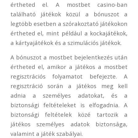
értheted el. A mostbet casino-ban
található játékok közül a bónuszot a
legtöbb esetben a szórakoztató játékokon
értheted el, mint például a kockajátékok,
a kártyajátékok és a szimulációs játékok.
A bónuszot a mostbet bejelentkezés után
értheted el, amikor a játékos a mostbet
regisztrációs folyamatot befejezte. A
regisztráció során a játékos meg kell
adnia a személyes adatokat, és a
biztonsági feltételeket is elfogadnia. A
biztonsági feltételek közé tartozik a
játékos személyes adatok biztonsága,
valamint a játék szabályai.