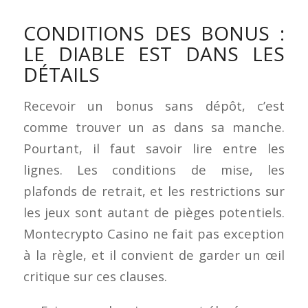
CONDITIONS DES BONUS :
LE DIABLE EST DANS LES
DÉTAILS
Recevoir un bonus sans dépôt, c’est
comme trouver un as dans sa manche.
Pourtant, il faut savoir lire entre les
lignes. Les conditions de mise, les
plafonds de retrait, et les restrictions sur
les jeux sont autant de pièges potentiels.
Montecrypto Casino ne fait pas exception
à la règle, et il convient de garder un œil
critique sur ces clauses.