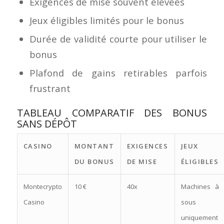
Exigences de mise souvent élevées
Jeux éligibles limités pour le bonus
Durée de validité courte pour utiliser le
bonus
Plafond de gains retirables parfois
frustrant
TABLEAU COMPARATIF DES BONUS
SANS DÉPÔT
CASINO
MONTANT
EXIGENCES
JEUX
DU BONUS
DE MISE
ÉLIGIBLES
Montecrypto
10 €
40x
Machines à
Casino
sous
uniquement