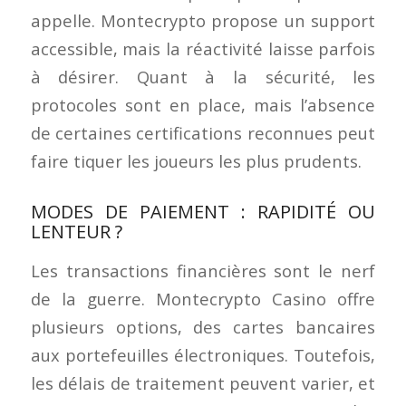
appelle. Montecrypto propose un support
accessible, mais la réactivité laisse parfois
à désirer. Quant à la sécurité, les
protocoles sont en place, mais l’absence
de certaines certifications reconnues peut
faire tiquer les joueurs les plus prudents.
MODES DE PAIEMENT : RAPIDITÉ OU
LENTEUR ?
Les transactions financières sont le nerf
de la guerre. Montecrypto Casino offre
plusieurs options, des cartes bancaires
aux portefeuilles électroniques. Toutefois,
les délais de traitement peuvent varier, et