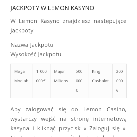
JACKPOTY W LEMON KASYNO
W Lemon Kasyno znajdziesz następujące
jackpoty:
Nazwa Jackpotu
Wysokość Jackpotu
Mega
1 000
Major
500
King
200
Moolah
000 €
Millions
000
Cashalot
000
€
€
Aby zalogować się do Lemon Casino,
wystarczy wejść na stronę internetową
kasyna i kliknąć przycisk « Zaloguj się ».