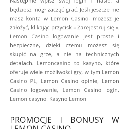
Następnie wpisz swój login i hasło, a
będziesz mógł zacząć grać. Jeśli jeszcze nie
masz konta w Lemon Casino, możesz je
założyć, klikając przycisk « Zarejestruj się ».
Lemon Casino logowanie jest proste i
bezpieczne, dzięki czemu możesz się
skupić na grze, a nie na technicznych
detalach. Lemoncasino to kasyno, które
oferuje wiele możliwości gry, w tym Lemon
Casino PL, Lemon Casino opinie, Lemon
Casino logowanie, Lemon Casino login,
Lemon casyno, Kasyno Lemon.
PROMOCJE I BONUSY W
LEMON CASINO