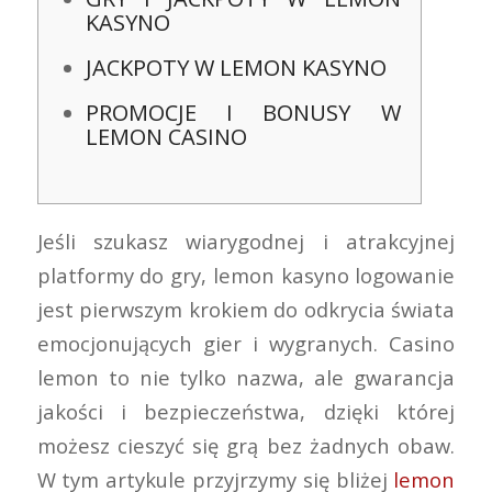
KASYNO
JACKPOTY W LEMON KASYNO
PROMOCJE I BONUSY W
LEMON CASINO
Jeśli szukasz wiarygodnej i atrakcyjnej
platformy do gry, lemon kasyno logowanie
jest pierwszym krokiem do odkrycia świata
emocjonujących gier i wygranych. Casino
lemon to nie tylko nazwa, ale gwarancja
jakości i bezpieczeństwa, dzięki której
możesz cieszyć się grą bez żadnych obaw.
W tym artykule przyjrzymy się bliżej
lemon