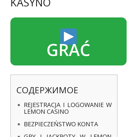
KASYNO
GRAĆ
СОДЕРЖИМОЕ
REJESTRACJA I LOGOWANIE W
LEMON CASINO
BEZPIECZEŃSTWO KONTA
GRY I JACKPOTY W LEMON