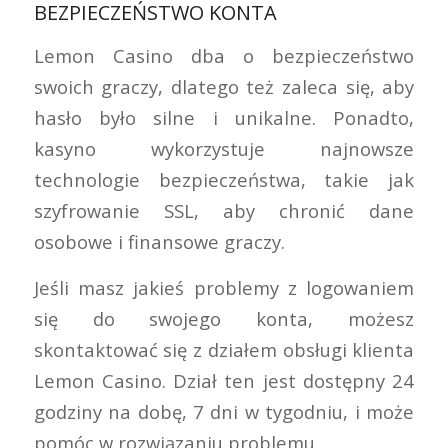
BEZPIECZEŃSTWO KONTA
Lemon Casino dba o bezpieczeństwo
swoich graczy, dlatego też zaleca się, aby
hasło było silne i unikalne. Ponadto,
kasyno wykorzystuje najnowsze
technologie bezpieczeństwa, takie jak
szyfrowanie SSL, aby chronić dane
osobowe i finansowe graczy.
Jeśli masz jakieś problemy z logowaniem
się do swojego konta, możesz
skontaktować się z działem obsługi klienta
Lemon Casino. Dział ten jest dostępny 24
godziny na dobę, 7 dni w tygodniu, i może
pomóc w rozwiązaniu problemu.