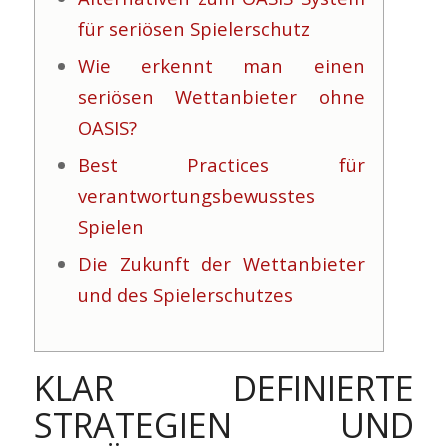
für seriösen Spielerschutz
Wie erkennt man einen
seriösen Wettanbieter ohne
OASIS?
Best Practices für
verantwortungsbewusstes
Spielen
Die Zukunft der Wettanbieter
und des Spielerschutzes
KLAR DEFINIERTE
STRATEGIEN UND