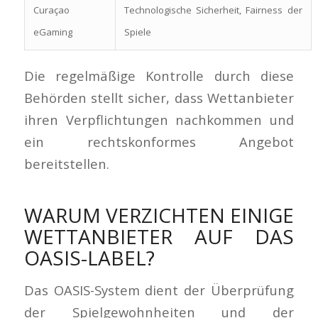
Curaçao
Technologische Sicherheit, Fairness der
eGaming
Spiele
Die regelmäßige Kontrolle durch diese
Behörden stellt sicher, dass Wettanbieter
ihren Verpflichtungen nachkommen und
ein rechtskonformes Angebot
bereitstellen.
WARUM VERZICHTEN EINIGE
WETTANBIETER AUF DAS
OASIS-LABEL?
Das OASIS-System dient der Überprüfung
der Spielgewohnheiten und der