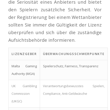
die Seriosität eines Anbieters und bietet
den Spielern zusätzliche Sicherheit. Vor
der Registrierung bei einem Wettanbieter
sollten Sie immer die Gültigkeit der Lizenz
überprüfen und sich über die zuständige
Aufsichtsbehörde informieren.
LIZENZGEBER
ÜBERWACHUNGSSCHWERPUNKTE
Malta Gaming
Spielerschutz, Fairness, Transparenz
Authority (MGA)
UK Gambling
Verantwortungsbewusstes Spielen,
Commission
Compliance, Anti-Geldwäsche
(UKGC)