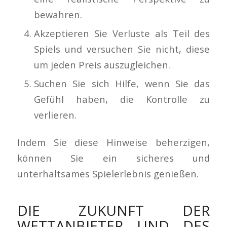
bewahren.
Akzeptieren Sie Verluste als Teil des
Spiels und versuchen Sie nicht, diese
um jeden Preis auszugleichen.
Suchen Sie sich Hilfe, wenn Sie das
Gefühl haben, die Kontrolle zu
verlieren.
Indem Sie diese Hinweise beherzigen,
können Sie ein sicheres und
unterhaltsames Spielerlebnis genießen.
DIE ZUKUNFT DER
WETTANBIETER UND DES