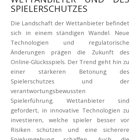
SPIELERSCHUTZES
Die Landschaft der Wettanbieter befindet
sich in einem ständigen Wandel. Neue
Technologien und regulatorische
Änderungen prägen die Zukunft des
Online-Glücksspiels. Der Trend geht hin zu
einer stärkeren Betonung des
Spielerschutzes und der
verantwortungsbewussten
Spielerführung. Wettanbieter sind
gefordert, in innovative Technologien zu
investieren, welche spieler besser vor
Risiken schützen und eine sicherere
Spielumgebung schaffen. Auch die