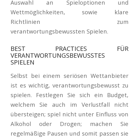
Auswahl an Spieloptionen und
Wettmöglichkeiten, sowie klare
Richtlinien zum
verantwortungsbewussten Spielen.
BEST PRACTICES FÜR
VERANTWORTUNGSBEWUSSTES
SPIELEN
Selbst bei einem seriösen Wettanbieter
ist es wichtig, verantwortungsbewusst zu
spielen. Festlegen Sie sich ein Budget,
welchem Sie auch im Verlustfall nicht
übersteigen; spiel nicht unter Einfluss von
Alkohol oder Drogen; machen Sie
regelmäßige Pausen und somit passen sie