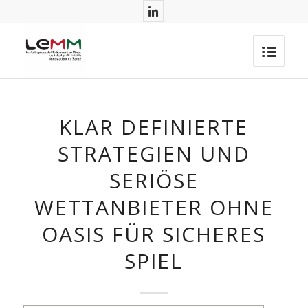
KLAR DEFINIERTE
STRATEGIEN UND
SERIÖSE
WETTANBIETER OHNE
OASIS FÜR SICHERES
SPIEL