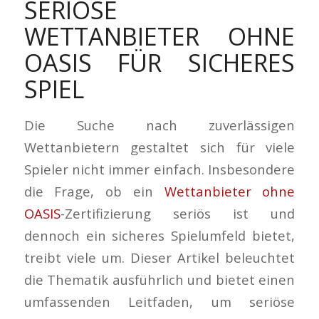
SERIÖSE
WETTANBIETER OHNE
OASIS FÜR SICHERES
SPIEL
Die Suche nach zuverlässigen
Wettanbietern gestaltet sich für viele
Spieler nicht immer einfach. Insbesondere
die Frage, ob ein
Wettanbieter ohne
OASIS
-Zertifizierung seriös ist und
dennoch ein sicheres Spielumfeld bietet,
treibt viele um. Dieser Artikel beleuchtet
die Thematik ausführlich und bietet einen
umfassenden Leitfaden, um seriöse