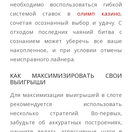
необходимо воспользоваться гибкой
системой ставок в
олимп казино
,
сочетая осознанный выбор и удачу. С
отходом последних чаяний битва с
сознанием может уберечь все ваше
накопленное, и при условии отмены
неисправного лайнера.
КАК МАКСИМИЗИРОВАТЬ СВОИ
ВЫИГРЫШИ
Для максимизации выигрышей в слоте
рекомендуется использовать
несколько стратегий. Во-первых,
забудьте об аккуратных построениях,
начните делать агрессивные шаги в