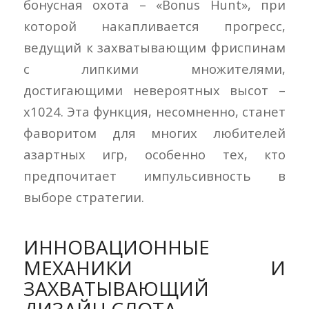
бонусная охота – «Bonus Hunt», при
которой накапливается прогресс,
ведущий к захватывающим фриспинам
с липкими множителями,
достигающими невероятных высот –
x1024. Эта функция, несомненно, станет
фаворитом для многих любителей
азартных игр, особенно тех, кто
предпочитает импульсивность в
выборе стратегии.
ИННОВАЦИОННЫЕ
МЕХАНИКИ И
ЗАХВАТЫВАЮЩИЙ
ДИЗАЙН СЛОТА