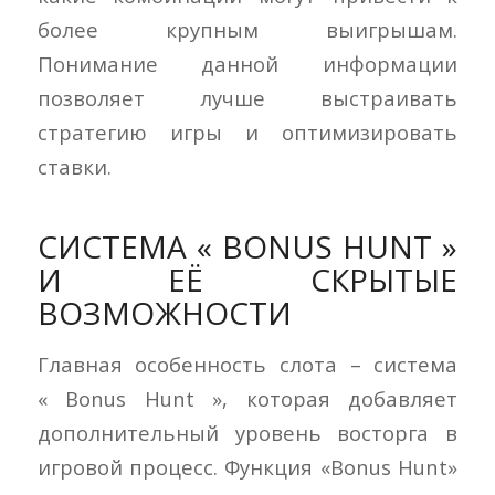
более крупным выигрышам.
Понимание данной информации
позволяет лучше выстраивать
стратегию игры и оптимизировать
ставки.
СИСТЕМА « BONUS HUNT »
И ЕЁ СКРЫТЫЕ
ВОЗМОЖНОСТИ
Главная особенность слота – система
« Bonus Hunt », которая добавляет
дополнительный уровень восторга в
игровой процесс. Функция «Bonus Hunt»