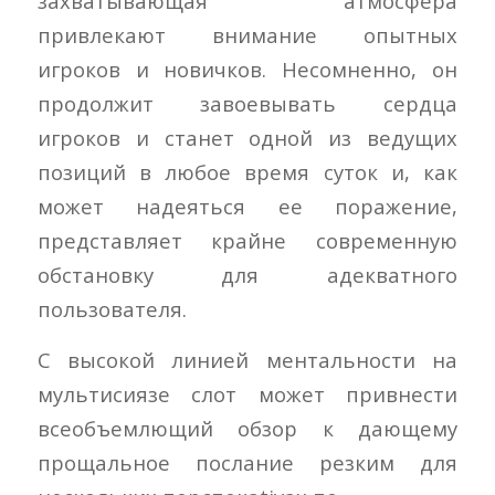
захватывающая атмосфера
привлекают внимание опытных
игроков и новичков. Несомненно, он
продолжит завоевывать сердца
игроков и станет одной из ведущих
позиций в любое время суток и, как
может надеяться ее поражение,
представляет крайне современную
обстановку для адекватного
пользователя.
С высокой линией ментальности на
мультисиязе слот может привнести
всеобъемлющий обзор к дающему
прощальное послание резким для