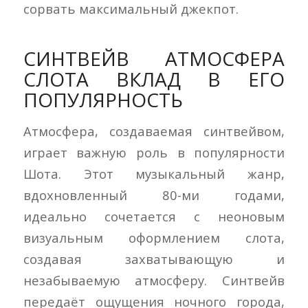
сорвать максимальный джекпот.
СИНТВЕЙВ АТМОСФЕРА
СЛОТА ВКЛАД В ЕГО
ПОПУЛЯРНОСТЬ
Атмосфера, создаваемая синтвейвом,
играет важную роль в популярности
Шота. Этот музыкальный жанр,
вдохновленный 80-ми годами,
идеально сочетается с неоновым
визуальным оформлением слота,
создавая захватывающую и
незабываемую атмосферу. Синтвейв
передаёт ощущения ночного города,