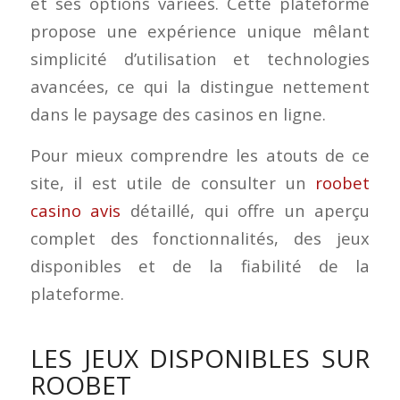
et ses options variées. Cette plateforme
propose une expérience unique mêlant
simplicité d’utilisation et technologies
avancées, ce qui la distingue nettement
dans le paysage des casinos en ligne.
Pour mieux comprendre les atouts de ce
site, il est utile de consulter un
roobet
casino avis
détaillé, qui offre un aperçu
complet des fonctionnalités, des jeux
disponibles et de la fiabilité de la
plateforme.
LES JEUX DISPONIBLES SUR
ROOBET