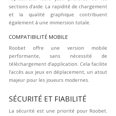
sections d’aide. La rapidité de chargement
et la qualité graphique contribuent
également à une immersion totale.
COMPATIBILITÉ MOBILE
Roobet offre une version mobile
performante, sans nécessité de
téléchargement d’application. Cela facilite
l’accès aux jeux en déplacement, un atout
majeur pour les joueurs modernes.
SÉCURITÉ ET FIABILITÉ
La sécurité est une priorité pour Roobet.