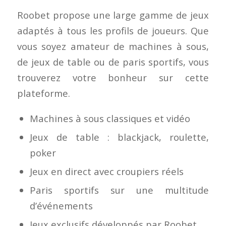
Roobet propose une large gamme de jeux
adaptés à tous les profils de joueurs. Que
vous soyez amateur de machines à sous,
de jeux de table ou de paris sportifs, vous
trouverez votre bonheur sur cette
plateforme.
Machines à sous classiques et vidéo
Jeux de table : blackjack, roulette,
poker
Jeux en direct avec croupiers réels
Paris sportifs sur une multitude
d’événements
Jeux exclusifs développés par Roobet