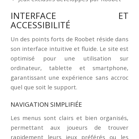
INTERFACE ET
ACCESSIBILITÉ
Un des points forts de Roobet réside dans
son interface intuitive et fluide. Le site est
optimisé pour une utilisation sur
ordinateur, tablette et smartphone,
garantissant une expérience sans accroc
quel que soit le support.
NAVIGATION SIMPLIFIÉE
Les menus sont clairs et bien organisés,
permettant aux joueurs de trouver
rapidement leurs jeux préférés ou les