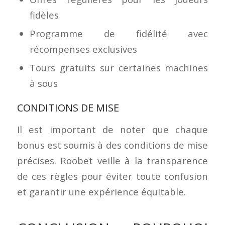
fidèles
Programme de fidélité avec
récompenses exclusives
Tours gratuits sur certaines machines
à sous
CONDITIONS DE MISE
Il est important de noter que chaque
bonus est soumis à des conditions de mise
précises. Roobet veille à la transparence
de ces règles pour éviter toute confusion
et garantir une expérience équitable.