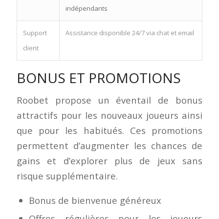
indépendants
Support
Assistance disponible 24/7 via chat et email
client
BONUS ET PROMOTIONS
Roobet propose un éventail de bonus
attractifs pour les nouveaux joueurs ainsi
que pour les habitués. Ces promotions
permettent d’augmenter les chances de
gains et d’explorer plus de jeux sans
risque supplémentaire.
Bonus de bienvenue généreux
Offres régulières pour les joueurs