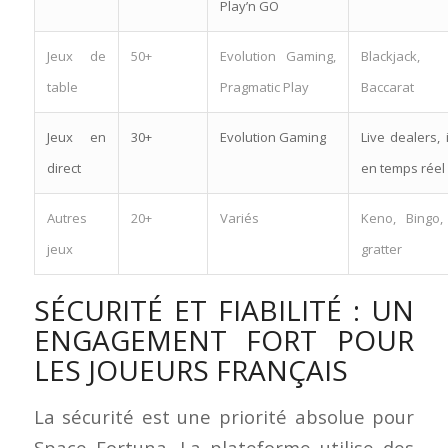
Play’n GO
Jeux de
50+
Evolution Gaming,
Blackjack, 
table
Pragmatic Play
Baccarat
Jeux en
30+
Evolution Gaming
Live dealers, 
direct
en temps réel
Autres
20+
Variés
Keno, Bingo,
jeux
gratter
SÉCURITÉ ET FIABILITÉ : UN
ENGAGEMENT FORT POUR
LES JOUEURS FRANÇAIS
La sécurité est une priorité absolue pour
Space Fortuna. La plateforme utilise des