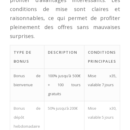
conditions de mise sont claires et
raisonnables, ce qui permet de profiter
pleinement des offres sans mauvaises
surprises.
TYPE DE
DESCRIPTION
CONDITIONS
BONUS
PRINCIPALES
Bonus de
100% jusqu’à 500€
Mise x35,
bienvenue
+ 100 tours
valable 7 jours
gratuits
Bonus de
50% jusqu’à 200€
Mise x30,
dépôt
valable 5 jours
hebdomadaire