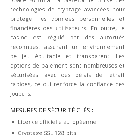
technologies de cryptage avancées pour
protéger les données personnelles et
financières des utilisateurs. En outre, le
casino est régulé par des autorités
reconnues, assurant un environnement
de jeu équitable et transparent. Les
options de paiement sont nombreuses et
sécurisées, avec des délais de retrait
rapides, ce qui renforce la confiance des
joueurs.
MESURES DE SÉCURITÉ CLÉS :
Licence officielle européenne
Cryptage SSL 128 bits