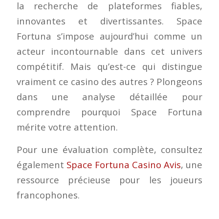
la recherche de plateformes fiables,
innovantes et divertissantes. Space
Fortuna s’impose aujourd’hui comme un
acteur incontournable dans cet univers
compétitif. Mais qu’est-ce qui distingue
vraiment ce casino des autres ? Plongeons
dans une analyse détaillée pour
comprendre pourquoi Space Fortuna
mérite votre attention.
Pour une évaluation complète, consultez
également
Space Fortuna Casino Avis
, une
ressource précieuse pour les joueurs
francophones.