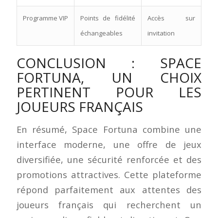
Programme VIP
Points de fidélité
Accès sur
échangeables
invitation
CONCLUSION : SPACE
FORTUNA, UN CHOIX
PERTINENT POUR LES
JOUEURS FRANÇAIS
En résumé, Space Fortuna combine une
interface moderne, une offre de jeux
diversifiée, une sécurité renforcée et des
promotions attractives. Cette plateforme
répond parfaitement aux attentes des
joueurs français qui recherchent un