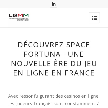
DÉCOUVREZ SPACE
FORTUNA : UNE
NOUVELLE ÈRE DU JEU
EN LIGNE EN FRANCE
Avec l’essor fulgurant des casinos en ligne,
les joueurs français sont constamment à