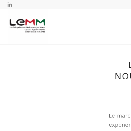
NOU
Le marc
exponen