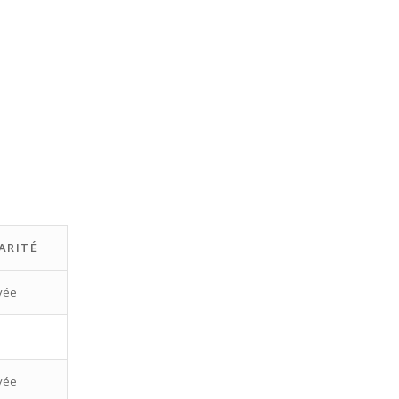
ARITÉ
vée
vée