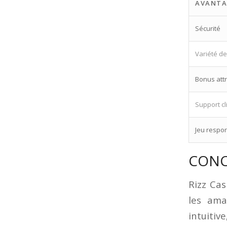
AVANTA
Sécurité
Variété de
Bonus attr
Support cl
Jeu respo
CONC
Rizz Ca
les ama
intuitiv