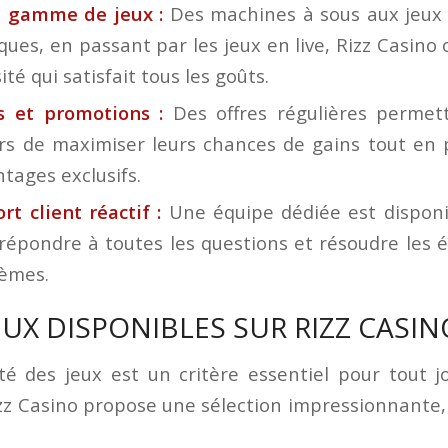
e gamme de jeux :
Des machines à sous aux jeux 
iques, en passant par les jeux en live, Rizz Casino 
ité qui satisfait tous les goûts.
s et promotions :
Des offres régulières permet
rs de maximiser leurs chances de gains tout en 
ntages exclusifs.
rt client réactif :
Une équipe dédiée est disponi
répondre à toutes les questions et résoudre les 
èmes.
EUX DISPONIBLES SUR RIZZ CASIN
té des jeux est un critère essentiel pour tout 
izz Casino propose une sélection impressionnante,