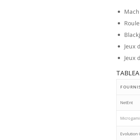
Machi
Roule
Black
Jeux 
Jeux 
TABLEA
FOURNI
NetEnt
Microgami
Evolution