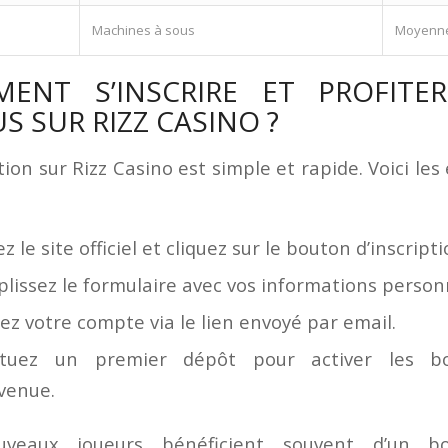
Machines à sous
Moyenn
ENT S’INSCRIRE ET PROFITE
S SUR RIZZ CASINO ?
ption sur Rizz Casino est simple et rapide. Voici les
ez le site officiel et cliquez sur le bouton d’inscripti
lissez le formulaire avec vos informations personn
dez votre compte via le lien envoyé par email.
ectuez un premier dépôt pour activer les b
venue.
uveaux joueurs bénéficient souvent d’un b