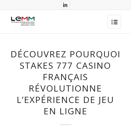
DÉCOUVREZ POURQUOI
STAKES 777 CASINO
FRANÇAIS
RÉVOLUTIONNE
L’EXPÉRIENCE DE JEU
EN LIGNE