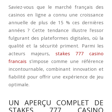
Saviez-vous que le marché français des
casinos en ligne a connu une croissance
annuelle de plus de 15 % ces dernières
années ? Cette tendance illustre l’essor
fulgurant des plateformes digitales, où la
qualité et la sécurité priment. Parmi les
acteurs majeurs,
stakes 777 casino
francais
s’impose comme une référence
incontournable, combinant innovation et
fiabilité pour offrir une expérience de jeu
optimale.
UN APERÇU COMPLET DE
STAKES 777 CASINO