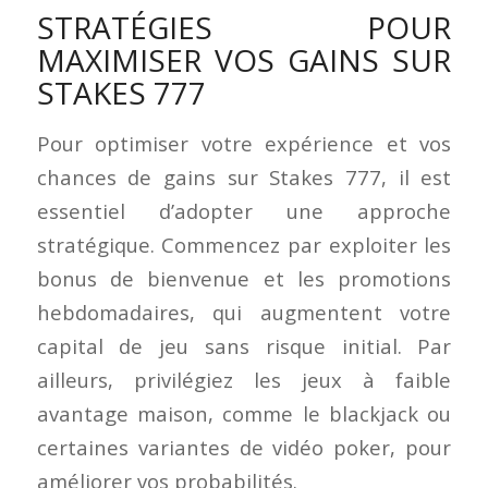
STRATÉGIES POUR
MAXIMISER VOS GAINS SUR
STAKES 777
Pour optimiser votre expérience et vos
chances de gains sur Stakes 777, il est
essentiel d’adopter une approche
stratégique. Commencez par exploiter les
bonus de bienvenue et les promotions
hebdomadaires, qui augmentent votre
capital de jeu sans risque initial. Par
ailleurs, privilégiez les jeux à faible
avantage maison, comme le blackjack ou
certaines variantes de vidéo poker, pour
améliorer vos probabilités.