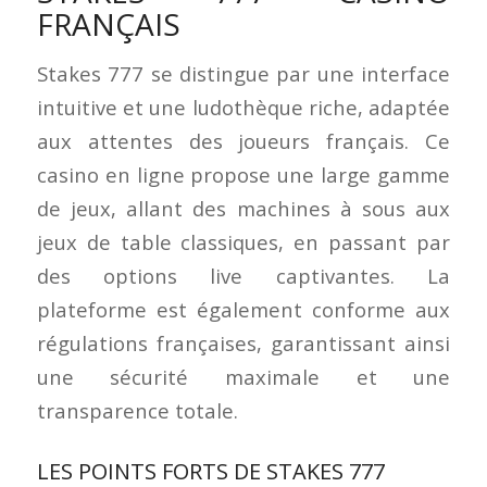
FRANÇAIS
Stakes 777 se distingue par une interface
intuitive et une ludothèque riche, adaptée
aux attentes des joueurs français. Ce
casino en ligne propose une large gamme
de jeux, allant des machines à sous aux
jeux de table classiques, en passant par
des options live captivantes. La
plateforme est également conforme aux
régulations françaises, garantissant ainsi
une sécurité maximale et une
transparence totale.
LES POINTS FORTS DE STAKES 777