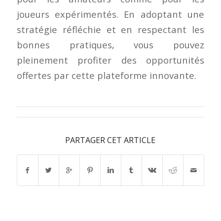
joueurs expérimentés. En adoptant une
stratégie réfléchie et en respectant les
bonnes pratiques, vous pouvez
pleinement profiter des opportunités
offertes par cette plateforme innovante.
PARTAGER CET ARTICLE