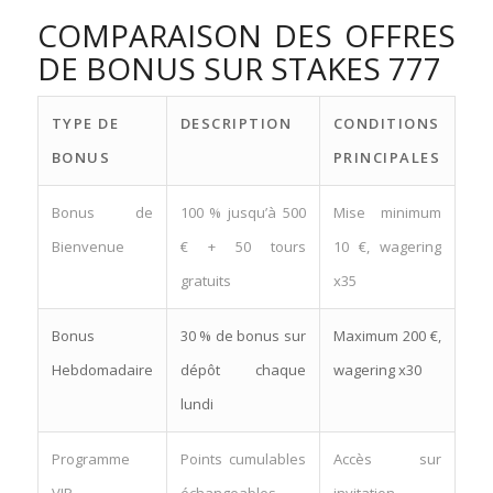
COMPARAISON DES OFFRES
DE BONUS SUR STAKES 777
TYPE DE
DESCRIPTION
CONDITIONS
BONUS
PRINCIPALES
Bonus de
100 % jusqu’à 500
Mise minimum
Bienvenue
€ + 50 tours
10 €, wagering
gratuits
x35
Bonus
30 % de bonus sur
Maximum 200 €,
Hebdomadaire
dépôt chaque
wagering x30
lundi
Programme
Points cumulables
Accès sur
VIP
échangeables
invitation,