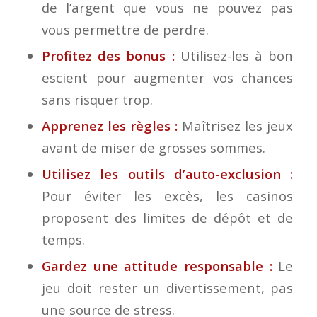
de l’argent que vous ne pouvez pas
vous permettre de perdre.
Profitez des bonus :
Utilisez-les à bon
escient pour augmenter vos chances
sans risquer trop.
Apprenez les règles :
Maîtrisez les jeux
avant de miser de grosses sommes.
Utilisez les outils d’auto-exclusion :
Pour éviter les excès, les casinos
proposent des limites de dépôt et de
temps.
Gardez une attitude responsable :
Le
jeu doit rester un divertissement, pas
une source de stress.