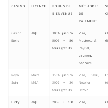
CASINO
LICENCE
BONUS DE
MÉTHODES
S
BIENVENUE
DE
C
PAIEMENT
Casino
ARJEL
100% jusqu’à
Visa,
C
Étoile
500€ + 50
Mastercard,
di
tours gratuits
PayPal,
virement
bancaire
Royal
Malte
150% jusqu’à
Visa, Skrill,
E
Spin
MGA
300€ + 30
Neteller,
t
tours gratuits
Bitcoin
Lucky
ARJEL
200€ + 100
Visa,
C