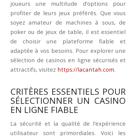
joueurs une multitude d’options pour
profiter de leurs jeux préférés. Que vous
soyez amateur de machines à sous, de
poker ou de jeux de table, il est essentiel
de choisir une plateforme fiable et
adaptée à vos besoins. Pour explorer une
sélection de casinos en ligne sécurisés et
attractifs, visitez
https://lacantah.com
.
CRITÈRES ESSENTIELS POUR
SÉLECTIONNER UN CASINO
EN LIGNE FIABLE
La sécurité et la qualité de l’expérience
utilisateur sont primordiales. Voici les