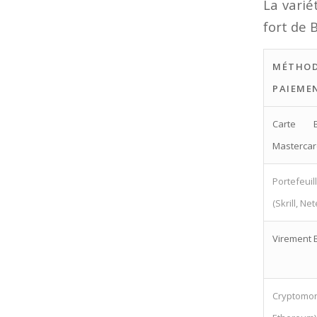
La varié
fort de 
MÉTHOD
PAIEME
Carte B
Mastercar
Portefeuil
(Skrill, Net
Virement 
Cryptomo