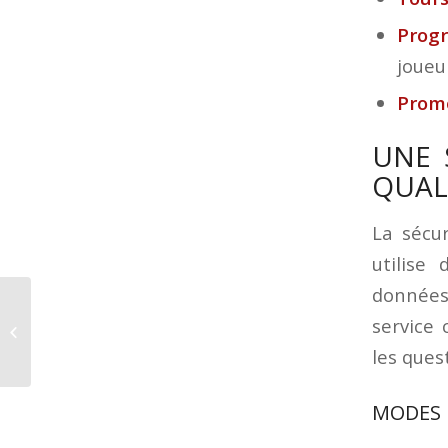
Prog
joueu
Prom
UNE 
QUAL
La sécu
utilise
données
Plongée dans l’univers décalé de
service 
Bassbet Casino
les ques
MODES 