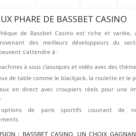
JEUX PHARE DE BASSBET CASINO
thèque de Bassbet Casino est riche et variée, 
provenant des meilleurs développeurs du sect
peuvent s’attendre à :
achines à sous classiques et vidéo avec des thème
eux de table comme le blackjack, la roulette et le 
eux en direct avec croupiers réels pour une i
e
options de paris sportifs couvrant de n
ements
SION : BASSBET CASINO, UN CHOIX GAGNA