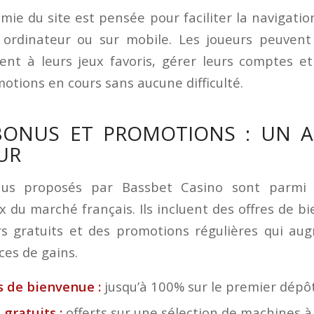
mie du site est pensée pour faciliter la navigatio
r ordinateur ou sur mobile. Les joueurs peuvent
nt à leurs jeux favoris, gérer leurs comptes et
otions en cours sans aucune difficulté.
BONUS ET PROMOTIONS : UN 
UR
us proposés par Bassbet Casino sont parmi 
 du marché français. Ils incluent des offres de b
rs gratuits et des promotions régulières qui au
ces de gains.
 de bienvenue :
jusqu’à 100% sur le premier dépô
 gratuits :
offerts sur une sélection de machines à