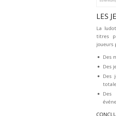
Ethereum)
LES 
La ludo
titres 
joueurs 
Des m
Des j
Des j
total
Des 
évén
CONCLU