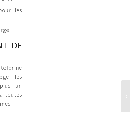
pour les
arge
NT DE
ateforme
éger les
plus, un
Dé
 à toutes
Ba
èmes.