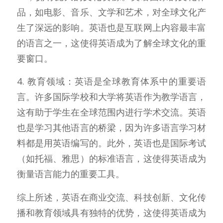
品，如电影、音乐、文学和艺术，对全球文化产
生了深远的影响。英语也是互联网上内容最丰富
的语言之一，这使得英语成为了解全球文化的重
要窗口。
4. 教育领域：英语是全球教育体系中的重要语
言。许多国际学校和大学将英语作为教学语言，
这有助于学生在全球范围内进行学术交流。英语
也是学习其他语言的桥梁，因为许多语言学习材
料都是用英语编写的。此外，英语也是国际考试
（如托福、雅思）的标准语言，这使得英语成为
衡量语言能力的重要工具。
综上所述，英语在商业交流、科技创新、文化传
播和教育领域具有独特的优势，这使得英语成为