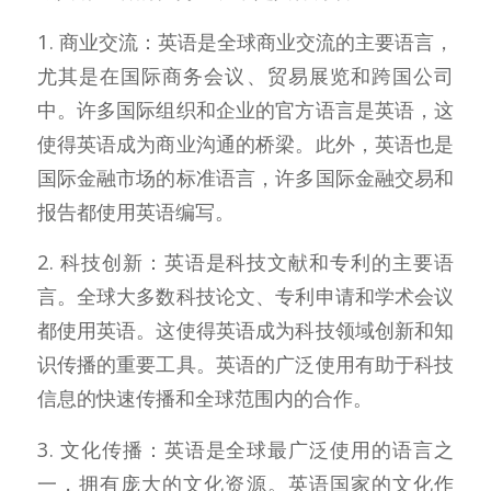
1. 商业交流：英语是全球商业交流的主要语言，
尤其是在国际商务会议、贸易展览和跨国公司
中。许多国际组织和企业的官方语言是英语，这
使得英语成为商业沟通的桥梁。此外，英语也是
国际金融市场的标准语言，许多国际金融交易和
报告都使用英语编写。
2. 科技创新：英语是科技文献和专利的主要语
言。全球大多数科技论文、专利申请和学术会议
都使用英语。这使得英语成为科技领域创新和知
识传播的重要工具。英语的广泛使用有助于科技
信息的快速传播和全球范围内的合作。
3. 文化传播：英语是全球最广泛使用的语言之
一，拥有庞大的文化资源。英语国家的文化作