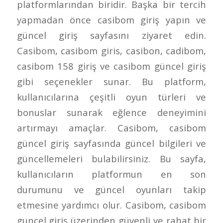
platformlarından biridir. Başka bir tercih
yapmadan önce casibom giriş yapın ve
güncel giriş sayfasını ziyaret edin.
Casibom, casibom giris, casibon, cadibom,
casibom 158 giriş ve casibom güncel giriş
gibi seçenekler sunar. Bu platform,
kullanıcılarına çeşitli oyun türleri ve
bonuslar sunarak eğlence deneyimini
artırmayı amaçlar. Casibom, casibom
güncel giriş sayfasında güncel bilgileri ve
güncellemeleri bulabilirsiniz. Bu sayfa,
kullanıcıların platformun en son
durumunu ve güncel oyunları takip
etmesine yardımcı olur. Casibom, casibom
guncel giriş üzerinden güvenli ve rahat bir