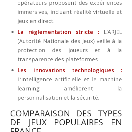
opérateurs proposent des expériences
immersives, incluant réalité virtuelle et
jeux en direct.
La réglementation stricte :
L’ARJEL
(Autorité Nationale des Jeux) veille à la
protection des joueurs et à la
transparence des plateformes.
Les innovations technologiques :
L’intelligence artificielle et le machine
learning améliorent la
personnalisation et la sécurité.
COMPARAISON DES TYPES
DE JEUX POPULAIRES EN
FRANCE