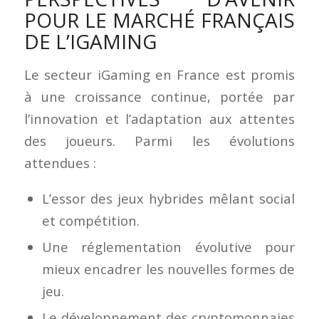
POUR LE MARCHÉ FRANÇAIS
DE L’IGAMING
Le secteur iGaming en France est promis
à une croissance continue, portée par
l’innovation et l’adaptation aux attentes
des joueurs. Parmi les évolutions
attendues :
L’essor des jeux hybrides mêlant social
et compétition.
Une réglementation évolutive pour
mieux encadrer les nouvelles formes de
jeu.
Le développement des cryptomonnaies