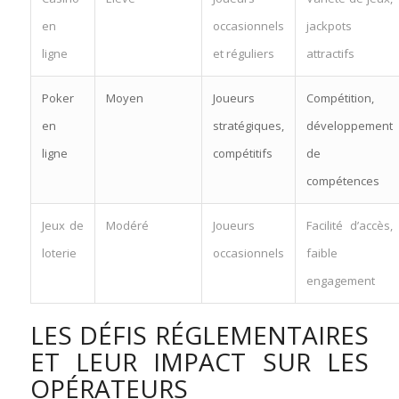
en
occasionnels
jackpots
ligne
et réguliers
attractifs
Poker
Moyen
Joueurs
Compétition,
en
stratégiques,
développement
ligne
compétitifs
de
compétences
Jeux de
Modéré
Joueurs
Facilité d’accès,
loterie
occasionnels
faible
engagement
LES DÉFIS RÉGLEMENTAIRES
ET LEUR IMPACT SUR LES
OPÉRATEURS