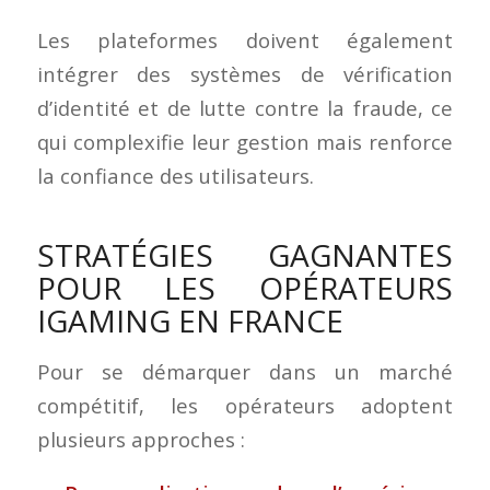
Les plateformes doivent également
intégrer des systèmes de vérification
d’identité et de lutte contre la fraude, ce
qui complexifie leur gestion mais renforce
la confiance des utilisateurs.
STRATÉGIES GAGNANTES
POUR LES OPÉRATEURS
IGAMING EN FRANCE
Pour se démarquer dans un marché
compétitif, les opérateurs adoptent
plusieurs approches :