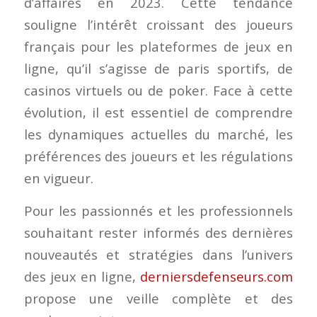
d’affaires en 2023. Cette tendance
souligne l’intérêt croissant des joueurs
français pour les plateformes de jeux en
ligne, qu’il s’agisse de paris sportifs, de
casinos virtuels ou de poker. Face à cette
évolution, il est essentiel de comprendre
les dynamiques actuelles du marché, les
préférences des joueurs et les régulations
en vigueur.
Pour les passionnés et les professionnels
souhaitant rester informés des dernières
nouveautés et stratégies dans l’univers
des jeux en ligne,
derniersdefenseurs.com
propose une veille complète et des