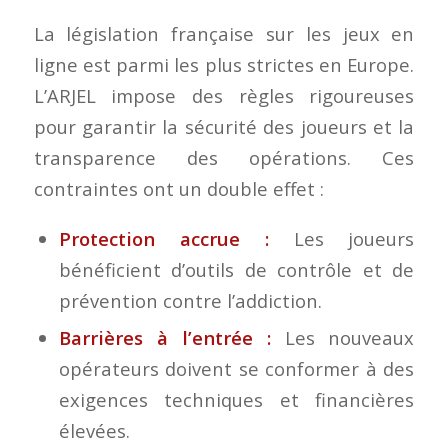
La législation française sur les jeux en
ligne est parmi les plus strictes en Europe.
L’ARJEL impose des règles rigoureuses
pour garantir la sécurité des joueurs et la
transparence des opérations. Ces
contraintes ont un double effet :
Protection accrue :
Les joueurs
bénéficient d’outils de contrôle et de
prévention contre l’addiction.
Barrières à l’entrée :
Les nouveaux
opérateurs doivent se conformer à des
exigences techniques et financières
élevées.