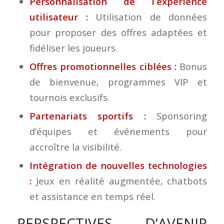
Personnalisation de l’expérience
utilisateur :
Utilisation de données
pour proposer des offres adaptées et
fidéliser les joueurs.
Offres promotionnelles ciblées :
Bonus
de bienvenue, programmes VIP et
tournois exclusifs.
Partenariats sportifs :
Sponsoring
d’équipes et événements pour
accroître la visibilité.
Intégration de nouvelles technologies
:
Jeux en réalité augmentée, chatbots
et assistance en temps réel.
PERSPECTIVES D’AVENIR