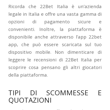
Ricorda che 22Bet Italia è un’azienda
legale in Italia e offre una vasta gamma di
opzioni di pagamento sicure e
convenienti. Inoltre, la piattaforma è
disponibile anche attraverso l’app 22bet
app, che può essere scaricata sul tuo
dispositivo mobile. Non dimenticare di
leggere le recensioni di 22Bet Italia per
scoprire cosa pensano gli altri giocatori
della piattaforma.
TIPI DI SCOMMESSE E
QUOTAZIONI