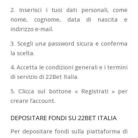
2. Inserisci i tuoi dati personali, come
nome, cognome, data di nascita e
indirizzo e-mail.
3. Scegli una password sicura e conferma
la scelta.
4. Accetta le condizioni generali e i termini
di servizio di 22Bet Italia.
5. Clicca sul bottone « Registrati » per
creare l’account.
DEPOSITARE FONDI SU 22BET ITALIA
Per depositare fondi sulla piattaforma di