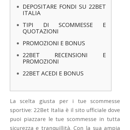
DEPOSITARE FONDI SU 22BET
ITALIA
TIPI DI SCOMMESSE E
QUOTAZIONI
PROMOZIONI E BONUS
22BET RECENSIONI E
PROMOZIONI
22BET ACEDI E BONUS
La scelta giusta per i tue scommesse
sportive: 22Bet Italia è il sito ufficiale dove
puoi piazzare le tue scommesse in tutta
sicurezza e tranquillità. Con la sua ampia