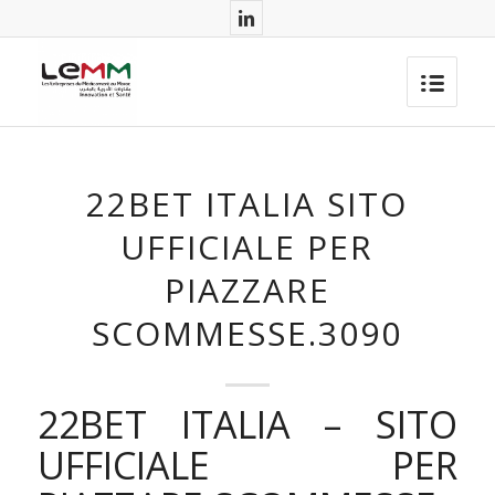
22BET ITALIA SITO
UFFICIALE PER
PIAZZARE
SCOMMESSE.3090
22BET ITALIA – SITO
UFFICIALE PER