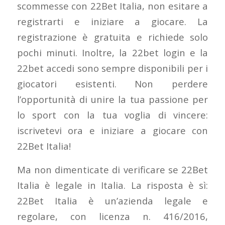
scommesse con 22Bet Italia, non esitare a
registrarti e iniziare a giocare. La
registrazione è gratuita e richiede solo
pochi minuti. Inoltre, la 22bet login e la
22bet accedi sono sempre disponibili per i
giocatori esistenti. Non perdere
l’opportunità di unire la tua passione per
lo sport con la tua voglia di vincere:
iscrivetevi ora e iniziare a giocare con
22Bet Italia!
Ma non dimenticate di verificare se 22Bet
Italia è legale in Italia. La risposta è sì:
22Bet Italia è un’azienda legale e
regolare, con licenza n. 416/2016,