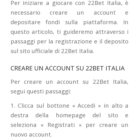
Per iniziare a giocare con 22Bet Italia, è
necessario creare un account e
depositare fondi sulla piattaforma. In
questo articolo, ti guideremo attraverso i
passaggi per la registrazione e il deposito
sul sito ufficiale di 22Bet Italia.
CREARE UN ACCOUNT SU 22BET ITALIA
Per creare un account su 22Bet Italia,
segui questi passaggi:
1. Clicca sul bottone « Accedi » in alto a
destra della homepage del sito e
seleziona « Registrati » per creare un
nuovo account.